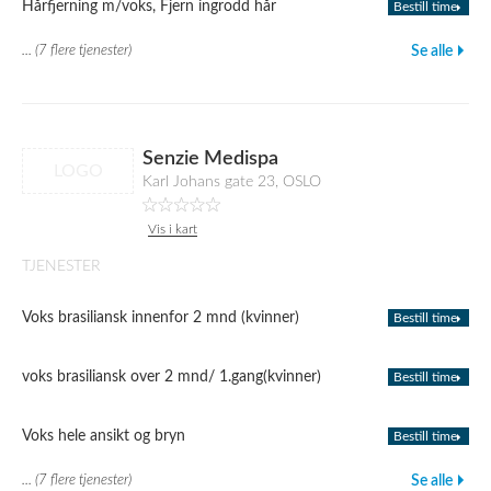
Hårfjerning m/voks, Fjern ingrodd hår
Bestill time
... (7 flere tjenester)
Se alle
Senzie Medispa
LOGO
Karl Johans gate 23, OSLO
Vis i kart
TJENESTER
Voks brasiliansk innenfor 2 mnd (kvinner)
Bestill time
voks brasiliansk over 2 mnd/ 1.gang(kvinner)
Bestill time
Voks hele ansikt og bryn
Bestill time
... (7 flere tjenester)
Se alle