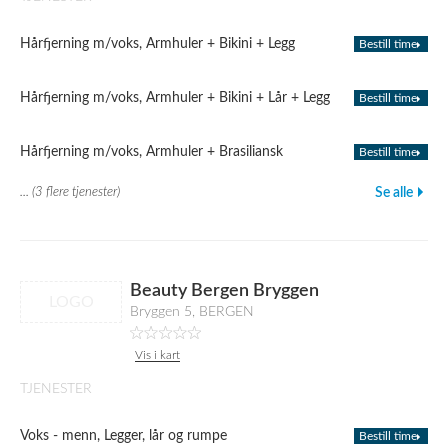
Hårfjerning m/voks, Armhuler + Bikini + Legg
Bestill time
Hårfjerning m/voks, Armhuler + Bikini + Lår + Legg
Bestill time
Hårfjerning m/voks, Armhuler + Brasiliansk
Bestill time
... (3 flere tjenester)
Se alle
Beauty Bergen Bryggen
LOGO
Bryggen 5, BERGEN
Vis i kart
TJENESTER
Voks - menn, Legger, lår og rumpe
Bestill time