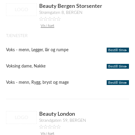
Beauty Bergen Storsenter
LOGO
Strømgaten 8, BERGEN
Vis i kart
TJENESTER
Voks - menn, Legger, lår og rumpe
Bestill time
Voksing dame, Nakke
Bestill time
Voks - menn, Rygg, bryst og mage
Bestill time
Beauty London
LOGO
Strandgaten 59, BERGEN
Vis i kart