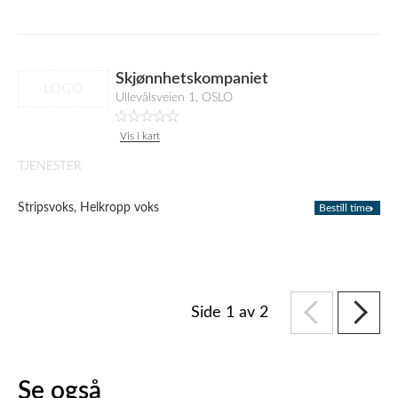
Skjønnhetskompaniet
LOGO
Ullevålsveien 1, OSLO
Vis i kart
TJENESTER
Stripsvoks, Helkropp voks​
Bestill time
Side 1 av 2
Se også