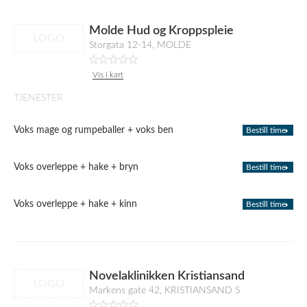
Molde Hud og Kroppspleie
LOGO
Storgata 12-14, MOLDE
Vis i kart
TJENESTER
Voks mage og rumpeballer + voks ben
Bestill time
Voks overleppe + hake + bryn
Bestill time
Voks overleppe + hake + kinn
Bestill time
Novelaklinikken Kristiansand
LOGO
Markens gate 42, KRISTIANSAND S