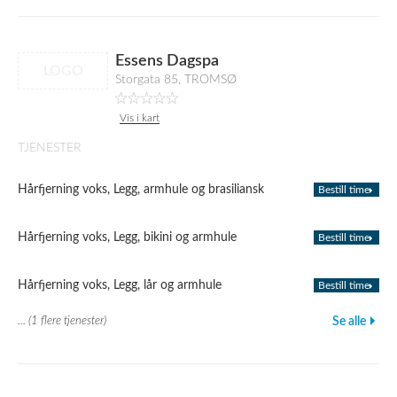
Essens Dagspa
LOGO
Storgata 85, TROMSØ
Vis i kart
TJENESTER
Hårfjerning voks, Legg, armhule og brasiliansk
Bestill time
Hårfjerning voks, Legg, bikini og armhule
Bestill time
Hårfjerning voks, Legg, lår og armhule
Bestill time
... (1 flere tjenester)
Se alle