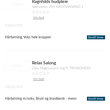
Ragnhilds hudpleie
LOGO
Sømsveien 203, KRISTIANSAND S
Vis i kart
TJENESTER
Hårfjerning, Voks hele kroppen
Bestill time
Relax Salong
LOGO
Olav Magnussons veg 9, TRONDHEIM
Vis i kart
TJENESTER
Hårfjerning m/voks, Bryst og brasiliansk - menn
Bestill time