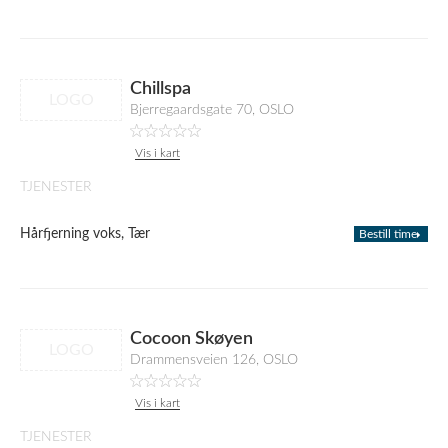
Chillspa
LOGO
Bjerregaardsgate 70, OSLO
Vis i kart
TJENESTER
Hårfjerning voks, Tær
Bestill time
Cocoon Skøyen
LOGO
Drammensveien 126, OSLO
Vis i kart
TJENESTER