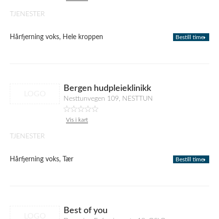
TJENESTER
Hårfjerning voks, Hele kroppen
Bestill time
Bergen hudpleieklinikk
LOGO
Nesttunvegen 109, NESTTUN
Vis i kart
TJENESTER
Hårfjerning voks, Tær
Bestill time
Best of you
LOGO