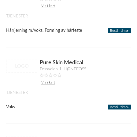
Vis i kart
TJENESTER
Hårfjerning m/voks, Forming av hårfeste
Bestill time
Pure Skin Medical
LOGO
Fossveien 1, HØNEFOSS
Vis i kart
TJENESTER
Voks
Bestill time