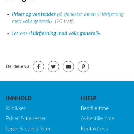
Priser og ventetider
på tjenester innen «Hårfjerning
med voks generell».
(90 treff)
Les om
«Hårfjerning med voks generell»
.
Del dette via
INNHOLD
HJELP
Klinikker
Bestille time
Priser & tjenester
Avbestille time
Leger & spesialister
Kontakt oss