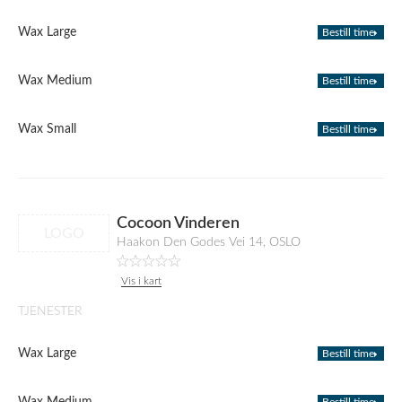
Wax Large
Bestill time
Wax Medium
Bestill time
Wax Small
Bestill time
Cocoon Vinderen
LOGO
Haakon Den Godes Vei 14, OSLO
Vis i kart
TJENESTER
Wax Large
Bestill time