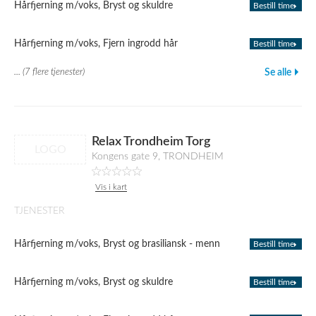
Hårfjerning m/voks, Bryst og skuldre
Bestill time
Hårfjerning m/voks, Fjern ingrodd hår
Bestill time
... (7 flere tjenester)
Se alle
Relax Trondheim Torg
LOGO
Kongens gate 9, TRONDHEIM
Vis i kart
TJENESTER
Hårfjerning m/voks, Bryst og brasiliansk - menn
Bestill time
Hårfjerning m/voks, Bryst og skuldre
Bestill time