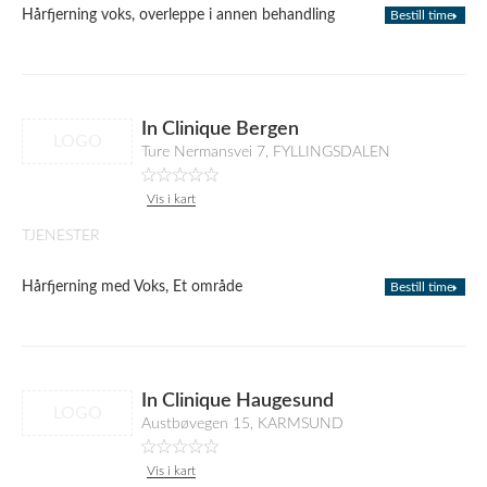
Hårfjerning voks, overleppe i annen behandling
Bestill time
In Clinique Bergen
LOGO
Ture Nermansvei 7, FYLLINGSDALEN
Vis i kart
TJENESTER
Hårfjerning med Voks, Et område
Bestill time
In Clinique Haugesund
LOGO
Austbøvegen 15, KARMSUND
Vis i kart