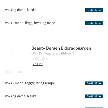
Voksing dame, Nakke
Bestill time
Voks - menn, Rygg, bryst og mage
Bestill time
Beauty Bergen Eldoradogården
LOGO
Olav Kyrresgate 28, BERGEN
Vis i kart
TJENESTER
Voks - menn, Legger, lår og rumpe
Bestill time
Voksing dame, Nakke
Bestill time