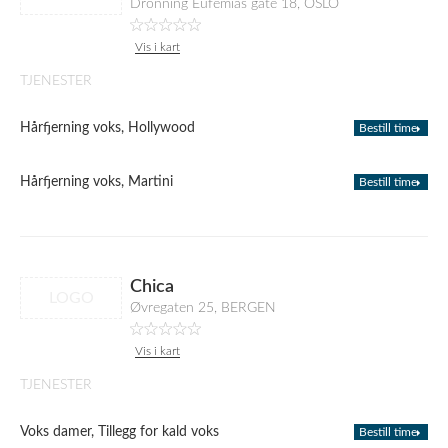
Dronning Eufemias gate 18, OSLO
Vis i kart
TJENESTER
Hårfjerning voks, Hollywood
Bestill time
Hårfjerning voks, Martini
Bestill time
Chica
LOGO
Øvregaten 25, BERGEN
Vis i kart
TJENESTER
Voks damer, Tillegg for kald voks
Bestill time