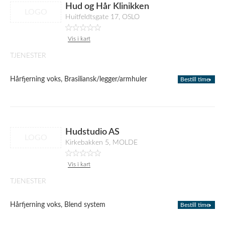
Hud og Hår Klinikken
LOGO
Huitfeldtsgate 17, OSLO
Vis i kart
TJENESTER
Hårfjerning voks, Brasiliansk/legger/armhuler
Bestill time
Hudstudio AS
LOGO
Kirkebakken 5, MOLDE
Vis i kart
TJENESTER
Hårfjerning voks, Blend system
Bestill time