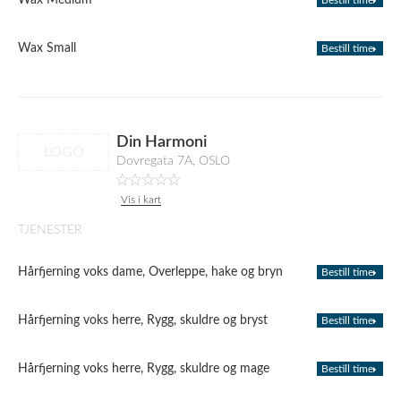
Wax Medium
Bestill time
Wax Small
Bestill time
Din Harmoni
LOGO
Dovregata 7A, OSLO
Vis i kart
TJENESTER
Hårfjerning voks dame, Overleppe, hake og bryn
Bestill time
Hårfjerning voks herre, Rygg, skuldre og bryst
Bestill time
Hårfjerning voks herre, Rygg, skuldre og mage
Bestill time