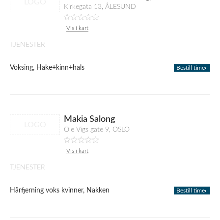
LOGO
Kirkegata 13, ÅLESUND
Vis i kart
TJENESTER
Voksing, Hake+kinn+hals
Bestill time
Makia Salong
LOGO
Ole Vigs gate 9, OSLO
Vis i kart
TJENESTER
Hårfjerning voks kvinner, Nakken
Bestill time