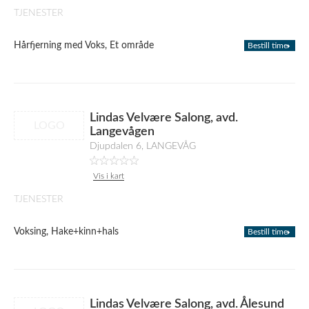
TJENESTER
Hårfjerning med Voks, Et område
Bestill time
Lindas Velvære Salong, avd.
LOGO
Langevågen
Djupdalen 6, LANGEVÅG
Vis i kart
TJENESTER
Voksing, Hake+kinn+hals
Bestill time
Lindas Velvære Salong, avd. Ålesund