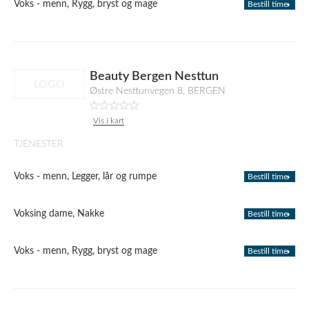
Voks - menn, Rygg, bryst og mage
Bestill time
Beauty Bergen Nesttun
LOGO
Østre Nesttunvegen 8, BERGEN
Vis i kart
TJENESTER
Voks - menn, Legger, lår og rumpe
Bestill time
Voksing dame, Nakke
Bestill time
Voks - menn, Rygg, bryst og mage
Bestill time