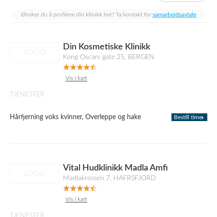
Ønsker du å profilere din klinikk her? Ta kontakt for
samarbeidsavtale
Din Kosmetiske Klinikk
LOGO
Kong Oscars gate 25, BERGEN
Vis i kart
TJENESTER
Hårfjerning voks kvinner, Overleppe og hake
Bestill time
Vital Hudklinikk Madla Amfi
LOGO
Madlakrossen 7, HAFRSFJORD
Vis i kart
TJENESTER