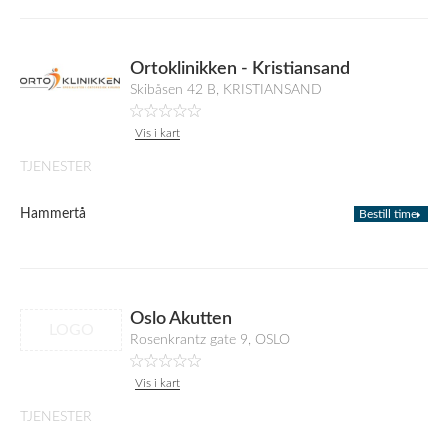
Ortoklinikken - Kristiansand
Skibåsen 42 B, KRISTIANSAND
Vis i kart
TJENESTER
Hammertå
Bestill time
Oslo Akutten
LOGO
Rosenkrantz gate 9, OSLO
Vis i kart
TJENESTER