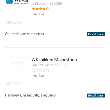
Ulriksdal 2, BERGEN
Vis i kart
TJENESTER
Oppretting av hammertær
Bestill time
A Klinikken Majorstuen
LOGO
Majorstuveien 36, OSLO
Vis i kart
TJENESTER
Hammertå, hallux Valgus og Varus
Bestill time