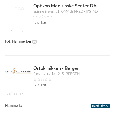
Optikon Medisinske Senter DA
LOGO
Spinneriveien 11, GAMLE FREDRIKSTAD
Vis i kart
TJENESTER
Fot, Hammertær
Ortoklinikken - Bergen
Fjøsangerveien 215, BERGEN
Vis i kart
TJENESTER
Hammertå
Bestill time