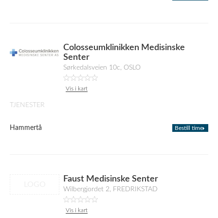
Colosseumklinikken Medisinske
Senter
Sørkedalsveien 10c, OSLO
Vis i kart
TJENESTER
Hammertå
Bestill time
Faust Medisinske Senter
LOGO
Wilbergjordet 2, FREDRIKSTAD
Vis i kart