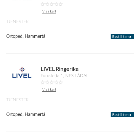
Vis i kart
TJENESTER
Ortoped, Hammertå
Bestill time
LIVEL Ringerike
Furusletta 1, NES I ÅDAL
Vis i kart
TJENESTER
Ortoped, Hammertå
Bestill time