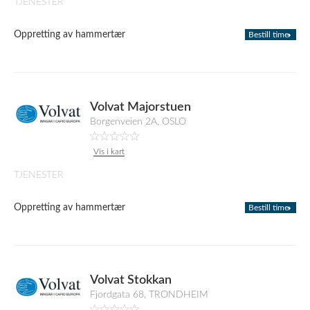
TJENESTER
Oppretting av hammertær
Bestill time
Volvat Majorstuen
Borgenveien 2A, OSLO
Vis i kart
TJENESTER
Oppretting av hammertær
Bestill time
Volvat Stokkan
Fjordgata 68, TRONDHEIM