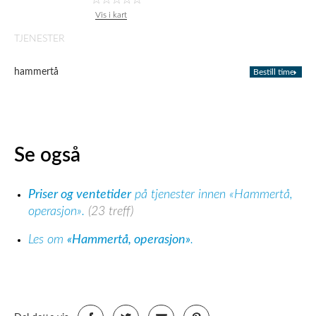
Vis i kart
TJENESTER
hammertå
Bestill time
Se også
Priser og ventetider
på tjenester innen «Hammertå,
operasjon».
(23 treff)
Les om
«Hammertå, operasjon»
.