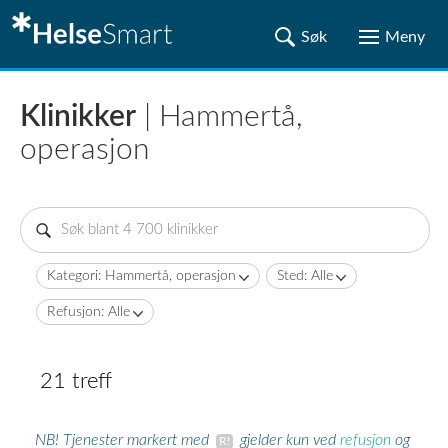
Klinikker
| Hammertå,
operasjon
Kategori: Hammertå, operasjon
Sted: Alle
Refusjon: Alle
21 treff
refusjon
NB! Tjenester markert med
gjelder kun ved
og