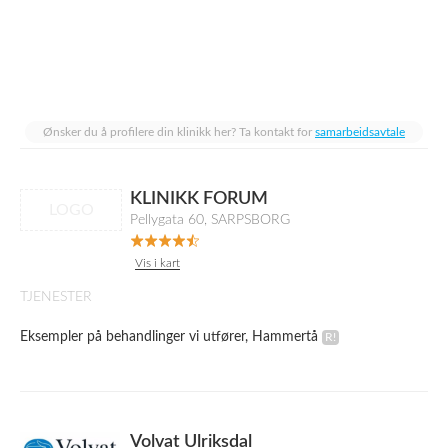
Ønsker du å profilere din klinikk her? Ta kontakt for
samarbeidsavtale
KLINIKK FORUM
LOGO
Pellygata 60, SARPSBORG
Vis i kart
TJENESTER
Eksempler på behandlinger vi utfører, Hammertå
Volvat Ulriksdal