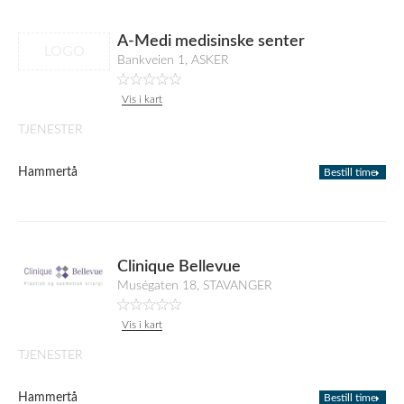
A-Medi medisinske senter
LOGO
Bankveien 1, ASKER
Vis i kart
TJENESTER
Hammertå
Bestill time
Clinique Bellevue
Muségaten 18, STAVANGER
Vis i kart
TJENESTER
Hammertå
Bestill time