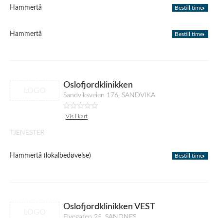
Hammertå
Bestill time
Hammertå
Bestill time
Oslofjordklinikken
LOGO
Sandviksveien 176, SANDVIKA
Vis i kart
TJENESTER
Hammertå (lokalbedøvelse)
Bestill time
Oslofjordklinikken VEST
LOGO
Elvegaten 25, SANDNES