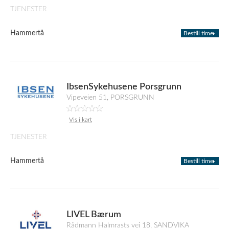
TJENESTER
Hammertå
Bestill time
IbsenSykehusene Porsgrunn
Vipeveien 51, PORSGRUNN
Vis i kart
TJENESTER
Hammertå
Bestill time
LIVEL Bærum
Rådmann Halmrasts vei 18, SANDVIKA