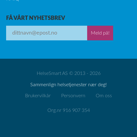
FÅ VÅRT NYHETSBREV
Meld på!
HelseSmart AS © 2013 - 2026
Sammenlign helsetjenester nær deg!
Brukervilkår
Personvern
Om oss
Org.nr 916 907 354