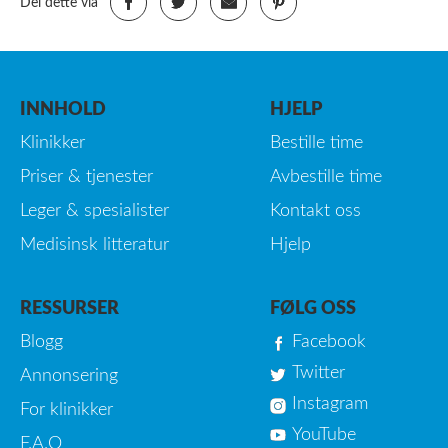
Del dette via
INNHOLD
HJELP
Klinikker
Bestille time
Priser & tjenester
Avbestille time
Leger & spesialister
Kontakt oss
Medisinsk litteratur
Hjelp
RESSURSER
FØLG OSS
Blogg
Facebook
Twitter
Annonsering
Instagram
For klinikker
YouTube
F.A.Q