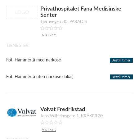
Privathospitalet Fana Medisinske
LOGO
Senter
Tjernvegen 30, PARADIS
Vis i kart
TJENESTER
Fot, Hammertå med narkose
Bestill time
Fot, Hammertå uten narkose (lokal)
Bestill time
Volvat Fredrikstad
Jens Wilhelmsgate 1, KRÅKERØY
Vis i kart