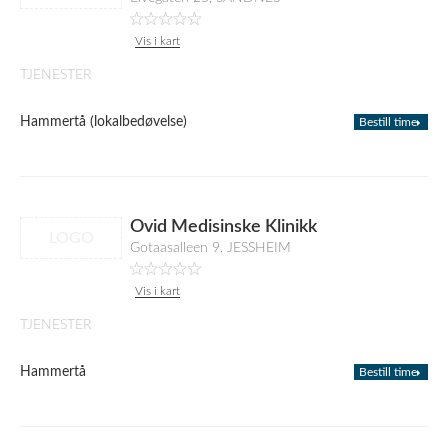
Vis i kart
TJENESTER
Hammertå (lokalbedøvelse)
Bestill time
Ovid Medisinske Klinikk
LOGO
Gotaasalleen 9, JESSHEIM
Vis i kart
TJENESTER
Hammertå
Bestill time