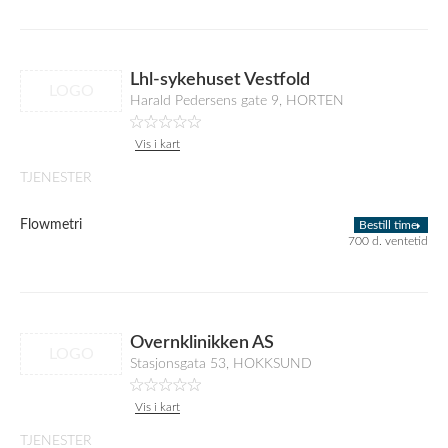
Lhl-sykehuset Vestfold
LOGO
Harald Pedersens gate 9, HORTEN
Vis i kart
TJENESTER
Flowmetri
Bestill time
700 d. ventetid
Overnklinikken AS
LOGO
Stasjonsgata 53, HOKKSUND
Vis i kart
TJENESTER