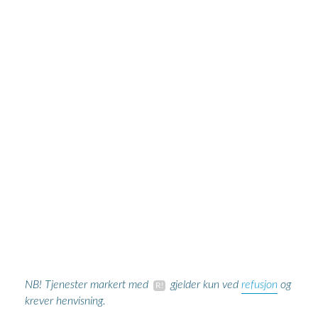
refusjon
NB! Tjenester markert med
gjelder kun ved
og
krever henvisning.