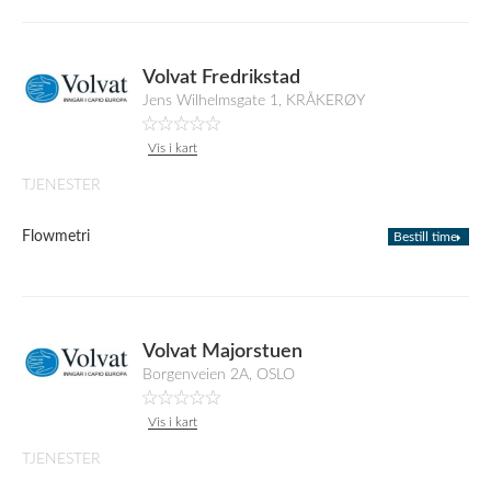
Volvat Fredrikstad
Jens Wilhelmsgate 1, KRÅKERØY
Vis i kart
TJENESTER
Flowmetri
Bestill time
Volvat Majorstuen
Borgenveien 2A, OSLO
Vis i kart
TJENESTER