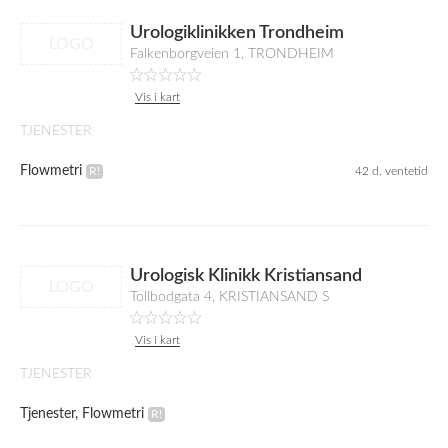
Urologiklinikken Trondheim
LOGO
Falkenborgveien 1, TRONDHEIM
Vis i kart
TJENESTER
Flowmetri
42 d. ventetid
Urologisk Klinikk Kristiansand
LOGO
Tollbodgata 4, KRISTIANSAND S
Vis i kart
TJENESTER
Tjenester, Flowmetri