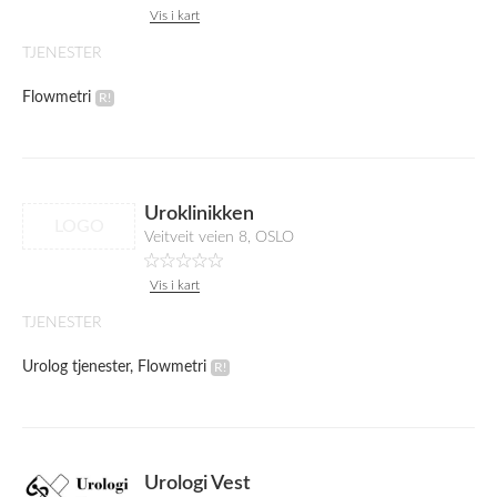
Vis i kart
TJENESTER
Flowmetri
Uroklinikken
LOGO
Veitveit veien 8, OSLO
Vis i kart
TJENESTER
Urolog tjenester, Flowmetri
Urologi Vest