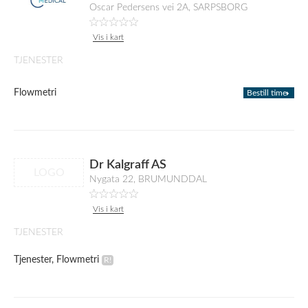
Oscar Pedersens vei 2A, SARPSBORG
Vis i kart
TJENESTER
Flowmetri
Bestill time
Dr Kalgraff AS
LOGO
Nygata 22, BRUMUNDDAL
Vis i kart
TJENESTER
Tjenester, Flowmetri