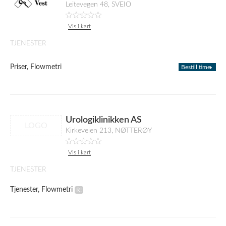
Leitevegen 48, SVEIO
Vis i kart
TJENESTER
Priser, Flowmetri
Bestill time
Urologiklinikken AS
LOGO
Kirkeveien 213, NØTTERØY
Vis i kart
TJENESTER
Tjenester, Flowmetri