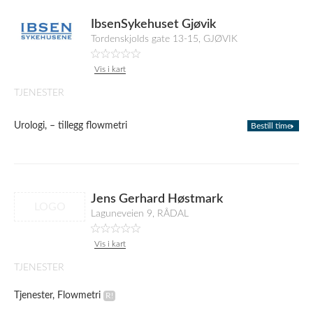
IbsenSykehuset Gjøvik
Tordenskjolds gate 13-15, GJØVIK
Vis i kart
TJENESTER
Urologi, – tillegg flowmetri
Bestill time
Jens Gerhard Høstmark
LOGO
Laguneveien 9, RÅDAL
Vis i kart
TJENESTER
Tjenester, Flowmetri