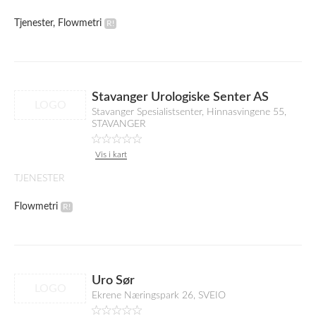
Tjenester, Flowmetri
Stavanger Urologiske Senter AS
LOGO
Stavanger Spesialistsenter, Hinnasvingene 55,
STAVANGER
Vis i kart
TJENESTER
Flowmetri
Uro Sør
LOGO
Ekrene Næringspark 26, SVEIO