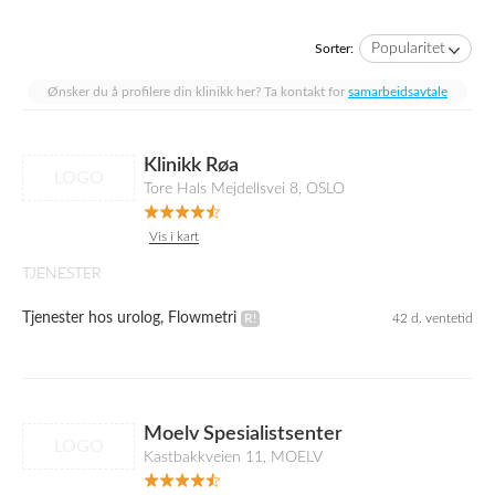
Popularitet
Sorter:
Ønsker du å profilere din klinikk her? Ta kontakt for
samarbeidsavtale
Klinikk Røa
LOGO
Tore Hals Mejdellsvei 8, OSLO
Vis i kart
TJENESTER
Tjenester hos urolog, Flowmetri
42 d. ventetid
Moelv Spesialistsenter
LOGO
Kastbakkveien 11, MOELV