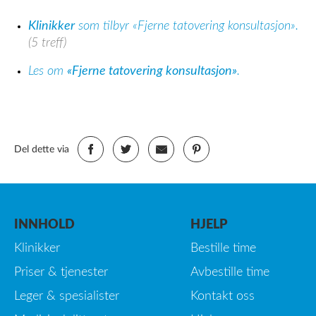
Klinikker
som tilbyr «Fjerne tatovering konsultasjon».
(5 treff)
Les om
«Fjerne tatovering konsultasjon»
.
Del dette via
INNHOLD
HJELP
Klinikker
Bestille time
Priser & tjenester
Avbestille time
Leger & spesialister
Kontakt oss