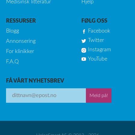
Medisinsk litteratur
Hjelp
RESSURSER
FØLG OSS
Blogg
Facebook
Twitter
Annonsering
Instagram
For klinikker
YouTube
F.A.Q
FÅ VÅRT NYHETSBREV
Meld på!