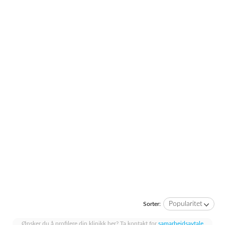
Popularitet
Sorter:
Ønsker du å profilere din klinikk her? Ta kontakt for
samarbeidsavtale