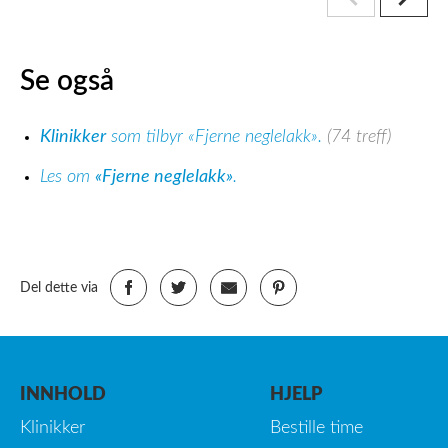
Se også
Klinikker
som tilbyr «Fjerne neglelakk».
(74 treff)
Les om
«Fjerne neglelakk»
.
Del dette via
INNHOLD
HJELP
Klinikker
Bestille time