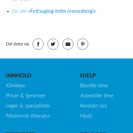
Les om
«Fettsuging intim (venusberg)»
.
Del dette via
INNHOLD
HJELP
Klinikker
Bestille time
Priser & tjenester
Avbestille time
Leger & spesialister
Kontakt oss
Medisinsk litteratur
Hjelp