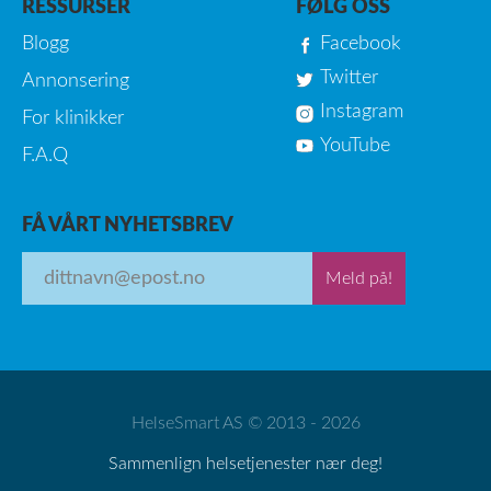
RESSURSER
FØLG OSS
Blogg
Facebook
Twitter
Annonsering
Instagram
For klinikker
YouTube
F.A.Q
FÅ VÅRT NYHETSBREV
Meld på!
HelseSmart AS © 2013 - 2026
Sammenlign helsetjenester nær deg!