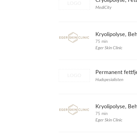
Cryolipolyse, Fett
LOGO
MediCity
Kryolipolyse, Be
75 min
Eger Skin Clinic
Permanent fettfj
LOGO
Hudspesialisten
Kryolipolyse, Be
75 min
Eger Skin Clinic