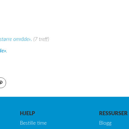
 større område».
(7 treff)
de»
.
HJELP
RESSURSER
Bestille time
Blogg