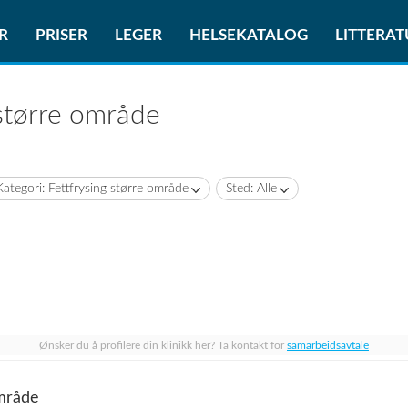
R
PRISER
LEGER
HELSEKATALOG
LITTERA
 større område
Kategori: Fettfrysing større område
Sted: Alle
Ønsker du å profilere din klinikk her? Ta kontakt for
samarbeidsavtale
område