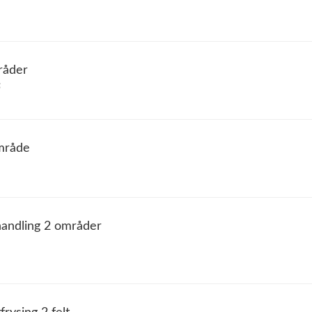
råder
S
område
handling 2 områder