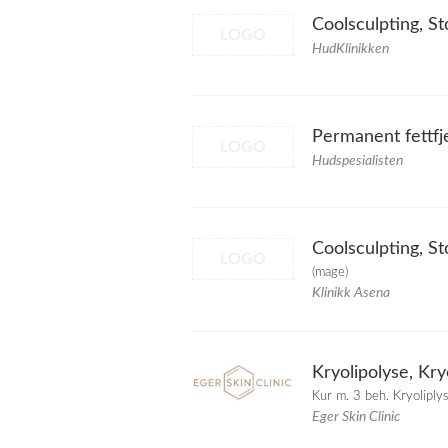
Coolsculpting, S
LOGO
HudKlinikken
Permanent fettfj
LOGO
Hudspesialisten
Coolsculpting, S
LOGO
(mage)
Klinikk Asena
Kryolipolyse, Kry
Kur m. 3 beh. Kryoliply
Eger Skin Clinic