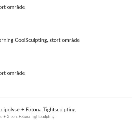
tort område
erning CoolSculpting, stort område
tort område
olipolyse + Fotona Tightsculpting
se + 3 beh. Fotona Tightsculpting