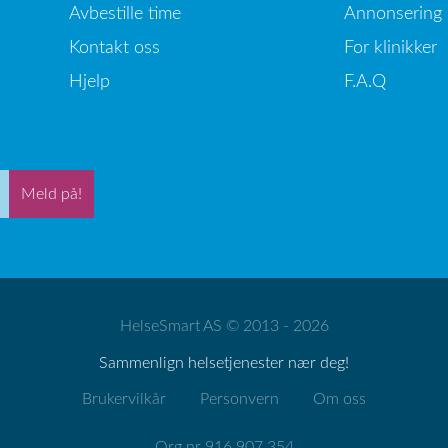
Avbestille time
Annonsering
Kontakt oss
For klinikker
Hjelp
F.A.Q
Meld på!
HelseSmart AS © 2013 - 2026
Sammenlign helsetjenester nær deg!
Brukervilkår
Personvern
Om oss
Org.nr 916 907 354