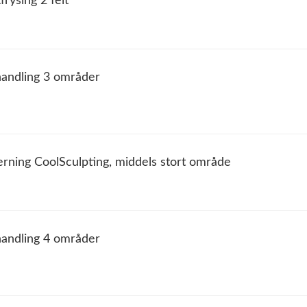
frysing 2 felt
handling 3 områder
erning CoolSculpting, middels stort område
handling 4 områder