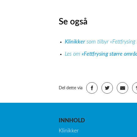
Se også
Klinikker
som tilbyr «Fettfrysing
Les om
«Fettfrysing større områ
Del dette via
INNHOLD
Klinikker