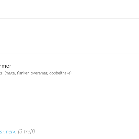
armer
eks: (mage, flanker, overamer, dobbelthake)
k
 armer».
(3 treff)