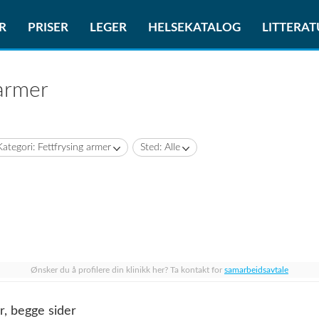
R
PRISER
LEGER
HELSEKATALOG
LITTERA
 armer
Kategori: Fettfrysing armer
Sted: Alle
Ønsker du å profilere din klinikk her? Ta kontakt for
samarbeidsavtale
r, begge sider