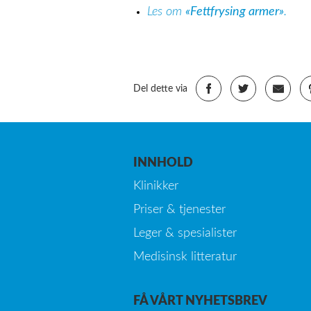
Les om
«Fettfrysing armer»
.
Del dette via
INNHOLD
Klinikker
Priser & tjenester
Leger & spesialister
Medisinsk litteratur
FÅ VÅRT NYHETSBREV