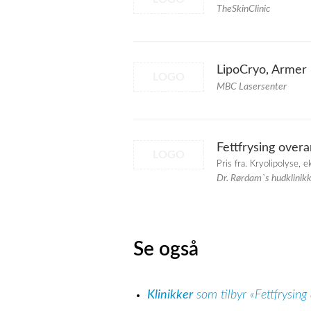
TheSkinClinic
LipoCryo, Armer
LOGO
MBC Lasersenter
Fettfrysing over
LOGO
Pris fra. Kryolipolyse, 
Dr. Rørdam`s hudklinik
Se også
Klinikker
som tilbyr «Fettfrysing