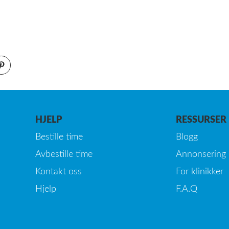
HJELP
RESSURSER
Bestille time
Blogg
Avbestille time
Annonsering
Kontakt oss
For klinikker
Hjelp
F.A.Q