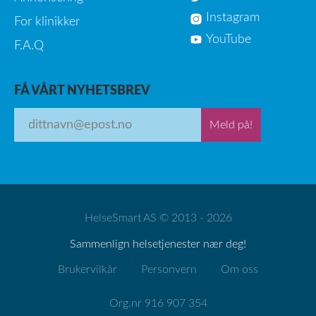
Instagram
For klinikker
YouTube
F.A.Q
FÅ VÅRT NYHETSBREV
Meld på!
HelseSmart AS © 2013 - 2026
Sammenlign helsetjenester nær deg!
Brukervilkår
Personvern
Om oss
Org.nr 916 907 354