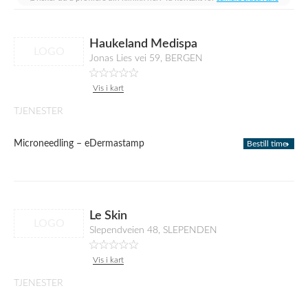
Haukeland Medispa
LOGO
Jonas Lies vei 59, BERGEN
Vis i kart
TJENESTER
Microneedling – eDermastamp
Bestill time
Le Skin
LOGO
Slependveien 48, SLEPENDEN
Vis i kart
TJENESTER