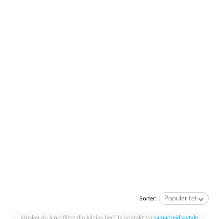
Popularitet
Sorter:
Ønsker du å profilere din klinikk her? Ta kontakt for
samarbeidsavtale