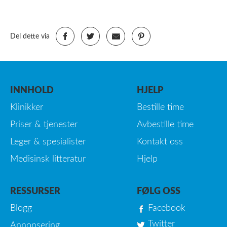
Del dette via
INNHOLD
HJELP
Klinikker
Bestille time
Priser & tjenester
Avbestille time
Leger & spesialister
Kontakt oss
Medisinsk litteratur
Hjelp
RESSURSER
FØLG OSS
Blogg
Facebook
Twitter
Annonsering