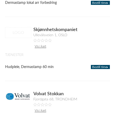
Dermastamp lokal arr forbedring
Bestill time
Skjønnhetskompaniet
LOGO
Ullevålsveien 1, OSLO
Vis i kart
TJENESTER
Hudpleie, Dermastamp 60 min
Bestill time
Volvat Stokkan
Fjordgata 68, TRONDHEIM
Vis i kart