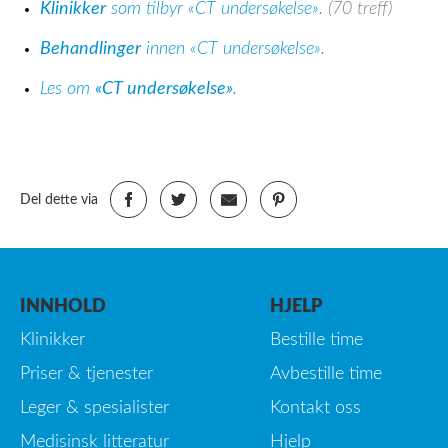
Klinikker
som tilbyr «CT undersøkelse».
(70 treff)
Behandlinger
innen «CT undersøkelse».
Les om
«CT undersøkelse»
.
Del dette via
INNHOLD
HJELP
Klinikker
Bestille time
Priser & tjenester
Avbestille time
Leger & spesialister
Kontakt oss
Medisinsk litteratur
Hjelp