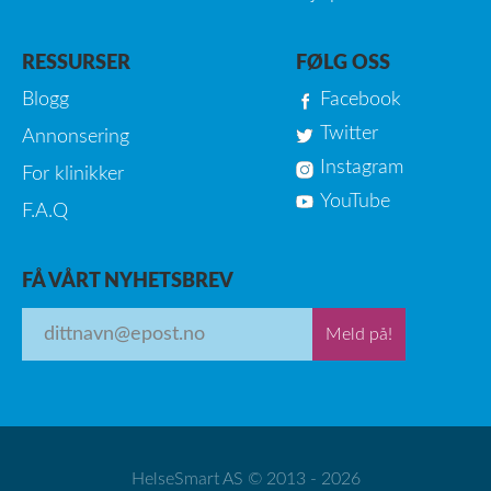
RESSURSER
FØLG OSS
Blogg
Facebook
Twitter
Annonsering
Instagram
For klinikker
YouTube
F.A.Q
FÅ VÅRT NYHETSBREV
Meld på!
HelseSmart AS © 2013 - 2026