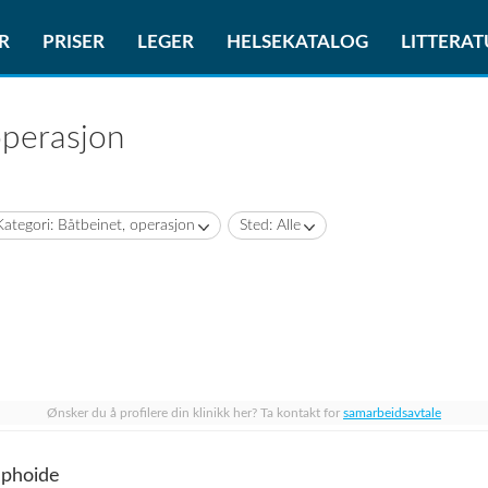
R
PRISER
LEGER
HELSEKATALOG
LITTERA
operasjon
Kategori: Båtbeinet, operasjon
Sted: Alle
Ønsker du å profilere din klinikk her? Ta kontakt for
samarbeidsavtale
aphoide