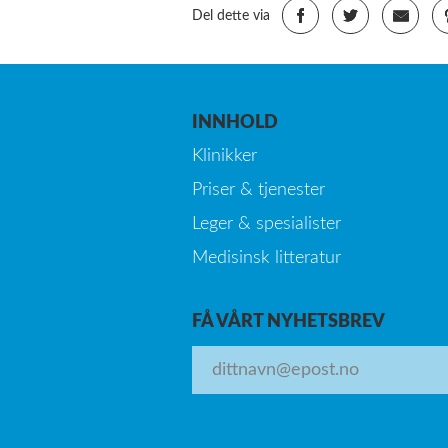
Del dette via
INNHOLD
Klinikker
Priser & tjenester
Leger & spesialister
Medisinsk litteratur
FÅ VÅRT NYHETSBREV