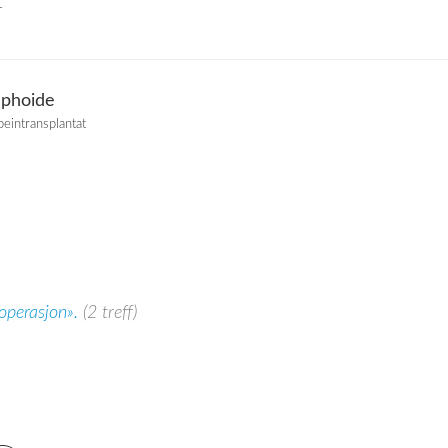
T
aphoide
beintransplantat
 operasjon».
(2 treff)