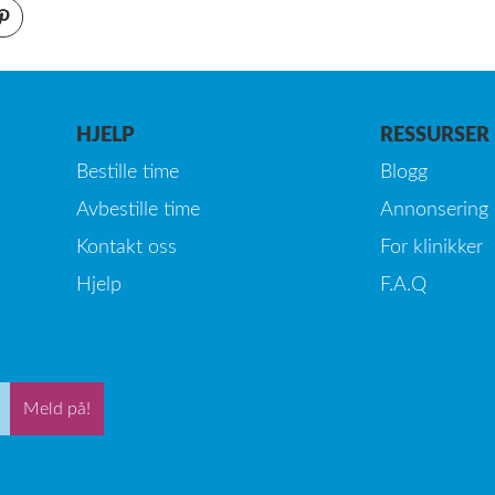
HJELP
RESSURSER
Bestille time
Blogg
Avbestille time
Annonsering
Kontakt oss
For klinikker
Hjelp
F.A.Q
Meld på!