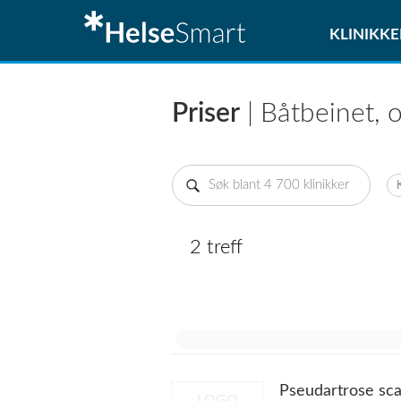
KLINIKKE
Priser
| Båtbeinet, 
2 treff
Pseudartrose sc
LOGO