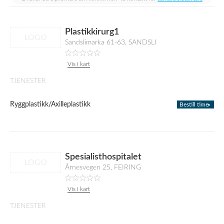
Plastikkirurg1
LOGO
Sandslimarka 61-63, SANDSLI
Vis i kart
TJENESTER
Ryggplastikk/Axilleplastikk
Bestill time
Spesialisthospitalet
LOGO
Årnesvegen 25, FEIRING
Vis i kart
TJENESTER