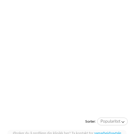
Popularitet
Sorter:
Ønsker du å profilere din klinikk her? Ta kontakt for
samarbeidsavtale