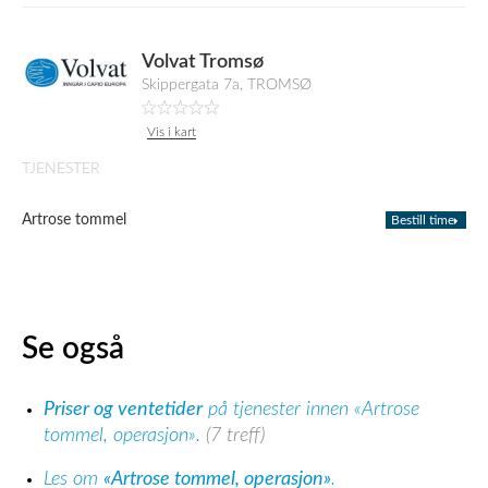
Volvat Tromsø
Skippergata 7a, TROMSØ
Vis i kart
TJENESTER
Artrose tommel
Bestill time
Se også
Priser og ventetider
på tjenester innen «Artrose
tommel, operasjon».
(7 treff)
Les om
«Artrose tommel, operasjon»
.