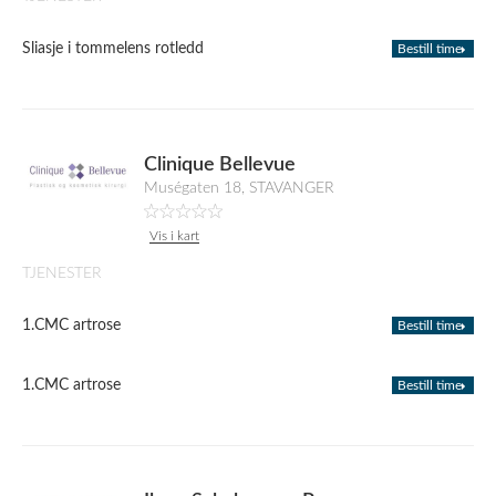
Sliasje i tommelens rotledd
Bestill time
Clinique Bellevue
Muségaten 18, STAVANGER
Vis i kart
TJENESTER
1.CMC artrose
Bestill time
1.CMC artrose
Bestill time