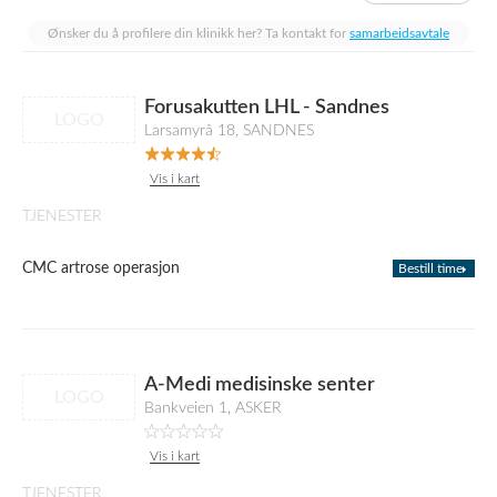
Ønsker du å profilere din klinikk her? Ta kontakt for
samarbeidsavtale
Forusakutten LHL - Sandnes
LOGO
Larsamyrå 18, SANDNES
Vis i kart
TJENESTER
CMC artrose operasjon
Bestill time
A-Medi medisinske senter
LOGO
Bankveien 1, ASKER
Vis i kart
TJENESTER