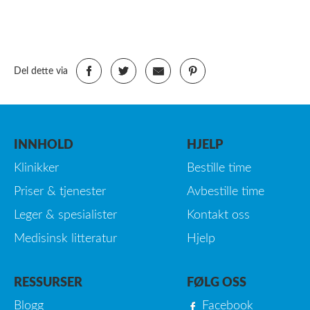
Del dette via
INNHOLD
HJELP
Klinikker
Bestille time
Priser & tjenester
Avbestille time
Leger & spesialister
Kontakt oss
Medisinsk litteratur
Hjelp
RESSURSER
FØLG OSS
Blogg
Facebook