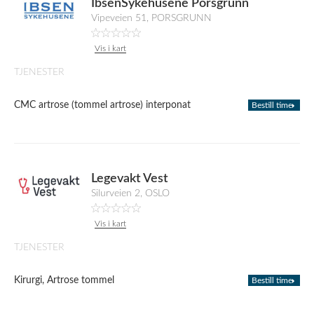
IbsenSykehusene Porsgrunn
Vipeveien 51, PORSGRUNN
Vis i kart
TJENESTER
CMC artrose (tommel artrose) interponat
Bestill time
Legevakt Vest
Silurveien 2, OSLO
Vis i kart
TJENESTER
Kirurgi, Artrose tommel
Bestill time