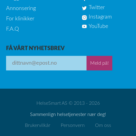
Twitter
Annonsering
Instagram
For klinikker
YouTube
F.A.Q
FÅ VÅRT NYHETSBREV
Meld på!
HelseSmart AS © 2013 - 2026
Sammenlign helsetjenester nær deg!
Brukervilkår
Personvern
Om oss