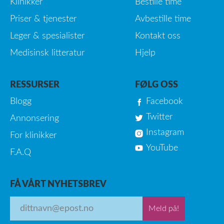
Klinikker
Bestille time
Priser & tjenester
Avbestille time
Leger & spesialister
Kontakt oss
Medisinsk litteratur
Hjelp
RESSURSER
FØLG OSS
Blogg
Facebook
Twitter
Annonsering
Instagram
For klinikker
YouTube
F.A.Q
FÅ VÅRT NYHETSBREV
Meld på!