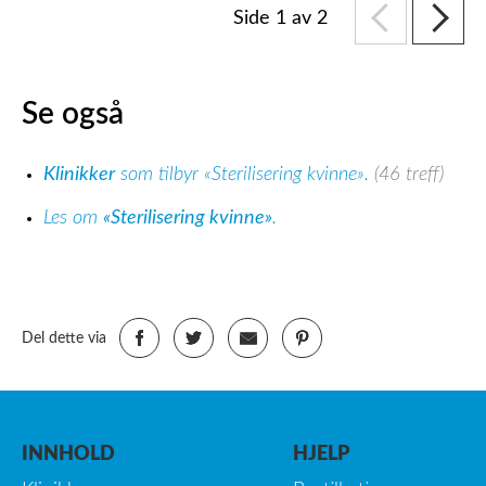
Side 1 av 2
Se også
Klinikker
som tilbyr «Sterilisering kvinne».
(46 treff)
Les om
«Sterilisering kvinne»
.
Del dette via
INNHOLD
HJELP