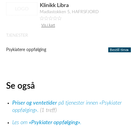
Klinikk Libra
LOGO
Madlastokken 5, HAFRSFJORD
Vis i kart
TJENESTER
Psykiatere oppfølging
Bestill time
Se også
Priser og ventetider
på tjenester innen «Psykiater
oppfølging».
(1 treff)
Les om
«Psykiater oppfølging»
.