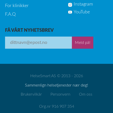
Instagram
For klinikker
YouTube
F.A.Q
FÅ VÅRT NYHETSBREV
Meld på!
HelseSmart AS © 2013 - 2026
Sammenlign helsetjenester nær deg!
Brukervilkår
Personvern
Om oss
Org.nr 916 907 354