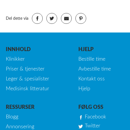
Del dette via
INNHOLD
HJELP
Klinikker
Bestille time
Priser & tjenester
Avbestille time
Leger & spesialister
Kontakt oss
Medisinsk litteratur
Hjelp
RESSURSER
FØLG OSS
Blogg
Facebook
Twitter
Annonsering