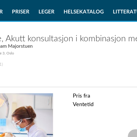
R
PRISER
LEGER
HELSEKATALOG
LITTERA
, Akutt konsultasjon i kombinasjon m
eam Majorstuen
e 3, Oslo
1)
Pris fra
Ventetid