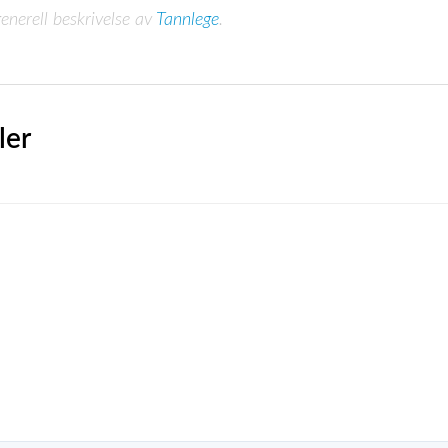
enerell beskrivelse av
Tannlege
.
ler