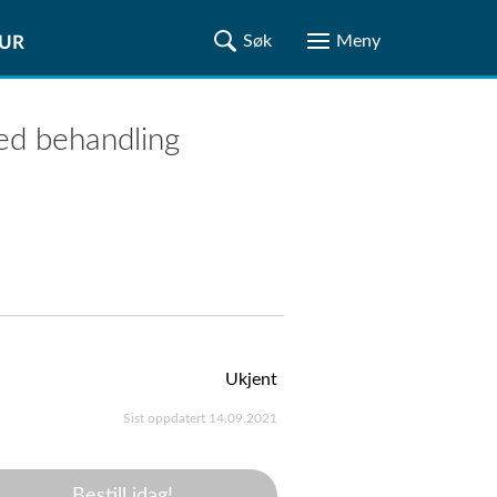
TUR
ed behandling
Ukjent
Sist oppdatert 14.09.2021
Bestill idag!