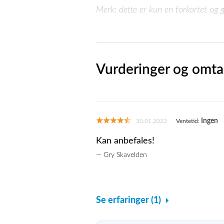
Merk: dette er kun en forkortet og g
Vurderinger og omta
Ingen
30.01.2022
Ventetid:
Kan anbefales!
— Gry Skavelden
Se erfaringer (1)