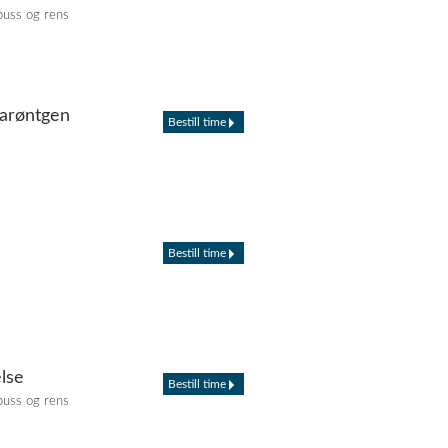
puss og rens
marøntgen
Bestill time
Bestill time
lse
Bestill time
puss og rens