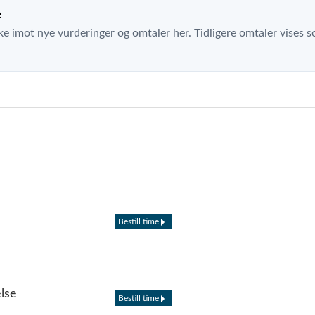
e
ke imot nye vurderinger og omtaler her. Tidligere omtaler vises so
Bestill time
lse
Bestill time