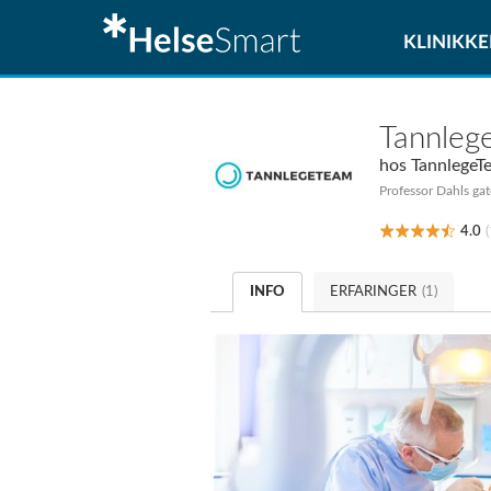
KLINIKKE
Tannlege
hos
TannlegeT
Professor Dahls gat
4.0
(
INFO
ERFARINGER
(1)