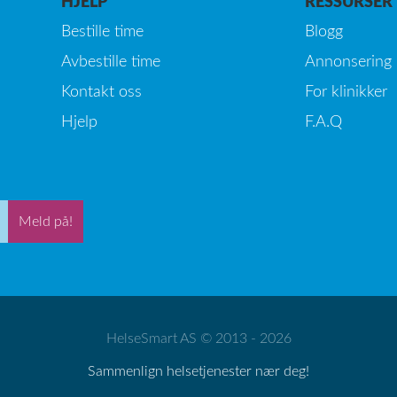
HJELP
RESSURSER
Bestille time
Blogg
Avbestille time
Annonsering
Kontakt oss
For klinikker
Hjelp
F.A.Q
Meld på!
HelseSmart AS © 2013 - 2026
Sammenlign helsetjenester nær deg!