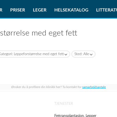
R
PRISER
LEGER
HELSEKATALOG
LITTERA
størrelse med eget fett
Kategori: Leppeforstørrelse med eget fett
Sted: Alle
Ønsker du å profilere din klinikk her? Ta kontakt for
samarbeidsavtale
TJENESTER
Fettransplantasjon, Lepper