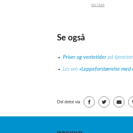
Vis i kart
Se også
Priser og ventetider
på tjenester
Les om
«Leppeforstørrelse med 
Del dette via