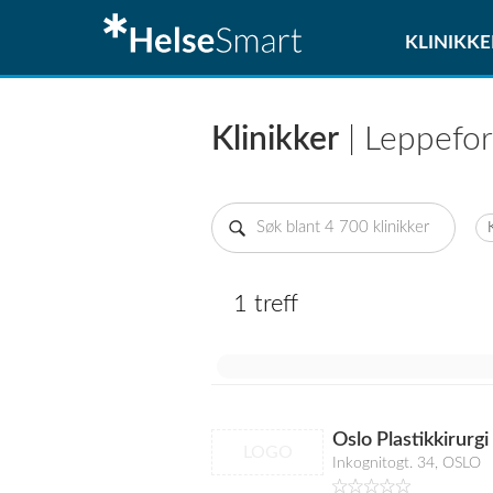
KLINIKKE
Klinikker
| Leppefor
1 treff
Oslo Plastikkirurgi
LOGO
Inkognitogt. 34, OSLO