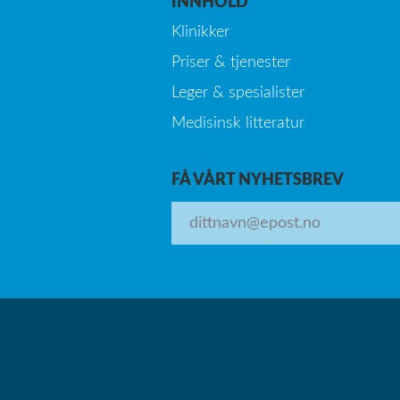
INNHOLD
Klinikker
Priser & tjenester
Leger & spesialister
Medisinsk litteratur
FÅ VÅRT NYHETSBREV