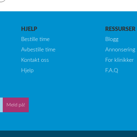
HJELP
RESSURSER
Bestille time
Blogg
Avbestille time
Annonsering
Kontakt oss
For klinikker
Hjelp
F.A.Q
Meld på!