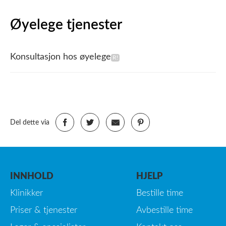
Øyelege tjenester
Konsultasjon hos øyelege
Del dette via
INNHOLD
HJELP
Klinikker
Bestille time
Priser & tjenester
Avbestille time