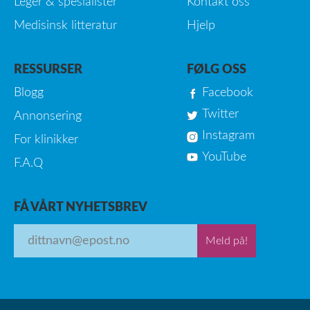
Leger & spesialister
Kontakt oss
Medisinsk litteratur
Hjelp
RESSURSER
FØLG OSS
Blogg
Facebook
Twitter
Annonsering
Instagram
For klinikker
YouTube
F.A.Q
FÅ VÅRT NYHETSBREV
Meld på!