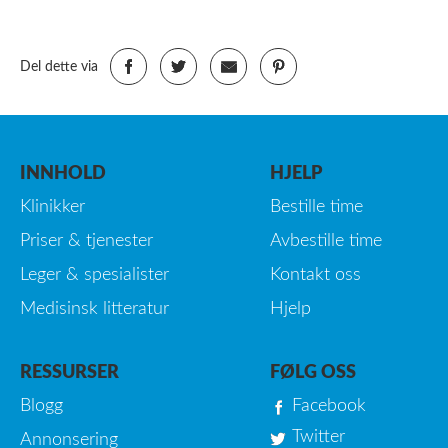
Del dette via
INNHOLD
HJELP
Klinikker
Bestille time
Priser & tjenester
Avbestille time
Leger & spesialister
Kontakt oss
Medisinsk litteratur
Hjelp
RESSURSER
FØLG OSS
Blogg
Facebook
Twitter
Annonsering