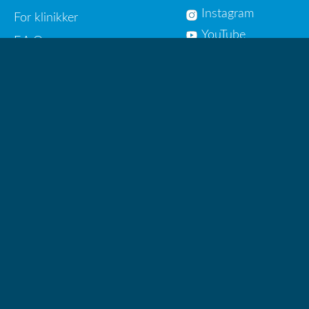
Instagram
For klinikker
YouTube
F.A.Q
FÅ VÅRT NYHETSBREV
Meld på!
HelseSmart AS © 2013 - 2026
Sammenlign helsetjenester nær deg!
Brukervilkår
Personvern
Om oss
Org.nr 916 907 354