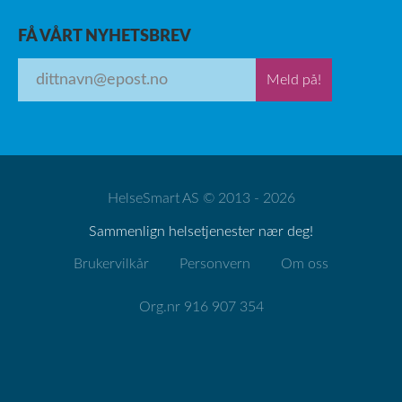
FÅ VÅRT NYHETSBREV
Meld på!
HelseSmart AS © 2013 - 2026
Sammenlign helsetjenester nær deg!
Brukervilkår
Personvern
Om oss
Org.nr 916 907 354