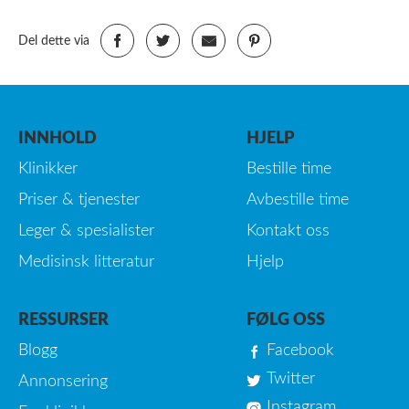
Del dette via
INNHOLD
HJELP
Klinikker
Bestille time
Priser & tjenester
Avbestille time
Leger & spesialister
Kontakt oss
Medisinsk litteratur
Hjelp
RESSURSER
FØLG OSS
Blogg
Facebook
Twitter
Annonsering
Instagram