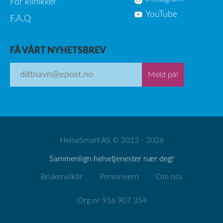
For klinikker
YouTube
F.A.Q
FÅ VÅRT NYHETSBREV
Meld på!
HelseSmart AS © 2013 - 2026
Sammenlign helsetjenester nær deg!
Brukervilkår
Personvern
Om oss
Org.nr 916 907 354