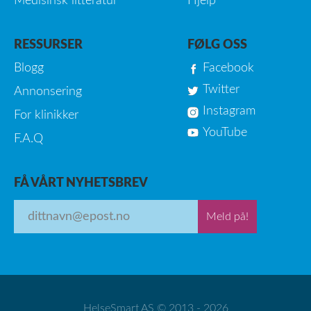
Medisinsk litteratur
Hjelp
RESSURSER
FØLG OSS
Blogg
Facebook
Twitter
Annonsering
Instagram
For klinikker
YouTube
F.A.Q
FÅ VÅRT NYHETSBREV
Meld på!
HelseSmart AS © 2013 - 2026