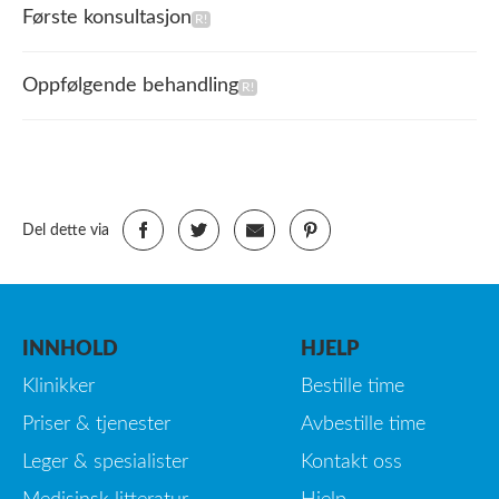
Første konsultasjon
Oppfølgende behandling
Del dette via
INNHOLD
HJELP
Klinikker
Bestille time
Priser & tjenester
Avbestille time
Leger & spesialister
Kontakt oss