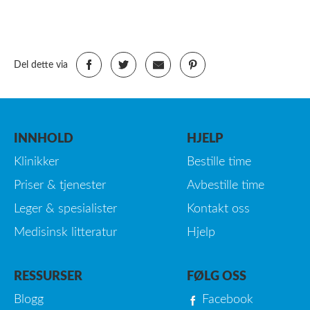
Del dette via
INNHOLD
HJELP
Klinikker
Bestille time
Priser & tjenester
Avbestille time
Leger & spesialister
Kontakt oss
Medisinsk litteratur
Hjelp
RESSURSER
FØLG OSS
Blogg
Facebook