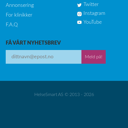
Twitter
Annonsering
Instagram
For klinikker
YouTube
F.A.Q
FÅ VÅRT NYHETSBREV
Meld på!
HelseSmart AS © 2013 - 2026
Sammenlign helsetjenester nær deg!
Brukervilkår
Personvern
Om oss