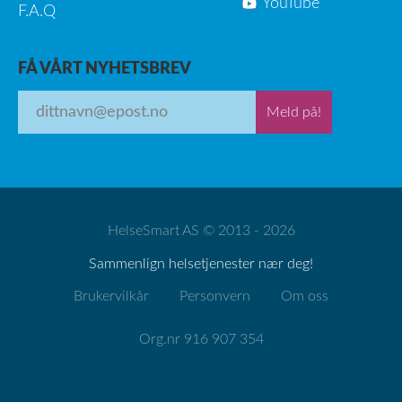
YouTube
F.A.Q
FÅ VÅRT NYHETSBREV
Meld på!
HelseSmart AS © 2013 - 2026
Sammenlign helsetjenester nær deg!
Brukervilkår
Personvern
Om oss
Org.nr 916 907 354