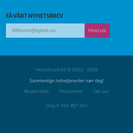
FÅ VÅRT NYHETSBREV
Meld på!
HelseSmart AS © 2013 - 2026
Sammenlign helsetjenester nær deg!
Brukervilkår
Personvern
Om oss
Org.nr 916 907 354