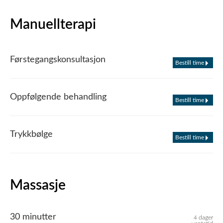
Manuellterapi
Førstegangskonsultasjon
Bestill time
Oppfølgende behandling
Bestill time
Trykkbølge
Bestill time
Massasje
30 minutter
4 dager