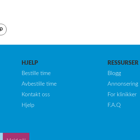
HJELP
RESSURSER
Bestille time
Blogg
Avbestille time
Annonsering
Kontakt oss
For klinikker
Hjelp
F.A.Q