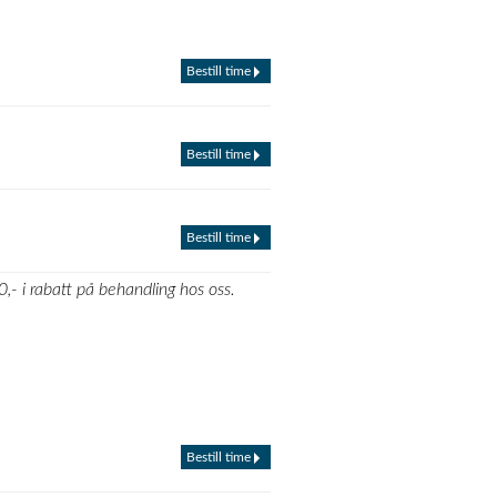
Bestill time
Bestill time
Bestill time
,- i rabatt på behandling hos oss.
Bestill time