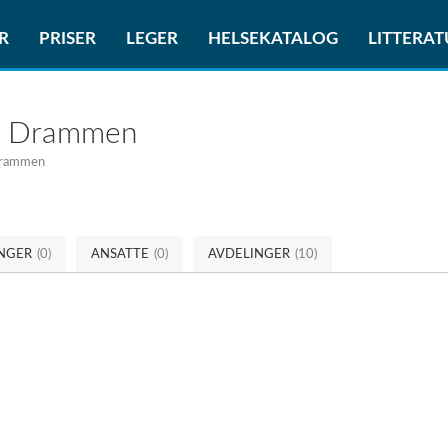
R
PRISER
LEGER
HELSEKATALOG
LITTERA
a Drammen
Drammen
INGER
(0)
ANSATTE
(0)
AVDELINGER
(10)