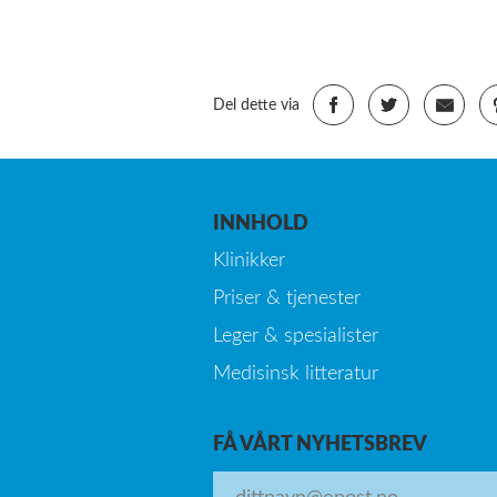
Del dette via
INNHOLD
Klinikker
Priser & tjenester
Leger & spesialister
Medisinsk litteratur
FÅ VÅRT NYHETSBREV