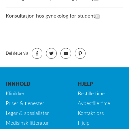
Konsultasjon hos gynekolog for student
Del dette via
INNHOLD
HJELP
Klinikker
Bestille time
Priser & tjenester
Avbestille time
Leger & spesialister
Kontakt oss
Medisinsk litteratur
Hjelp