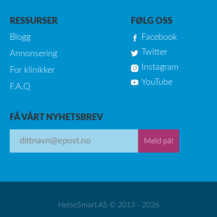
RESSURSER
FØLG OSS
Blogg
Facebook
Twitter
Annonsering
Instagram
For klinikker
YouTube
F.A.Q
FÅ VÅRT NYHETSBREV
Meld på!
HelseSmart AS © 2013 - 2026