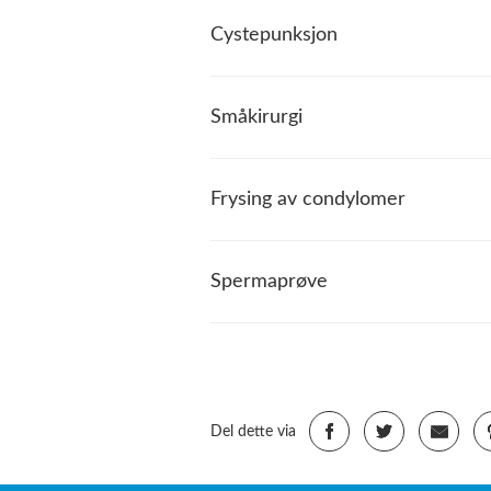
Cystepunksjon
Småkirurgi
Frysing av condylomer
Spermaprøve
Del dette via