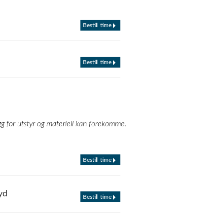
Bestill time
Bestill time
egg for utstyr og materiell kan forekomme.
Bestill time
yd
Bestill time