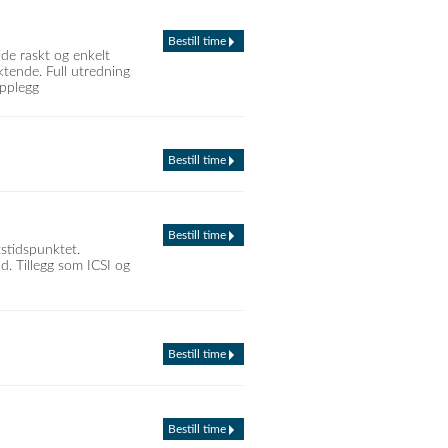
Bestill time
vide raskt og enkelt
ktende. Full utredning
opplegg
Bestill time
Bestill time
stidspunktet.
d. Tillegg som ICSI og
Bestill time
Bestill time