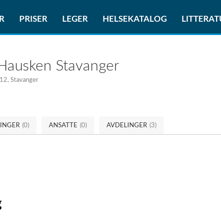
R
PRISER
LEGER
HELSEKATALOG
LITTERA
 Hausken Stavanger
12, Stavanger
RINGER
(0)
ANSATTE
(0)
AVDELINGER
(3)
g