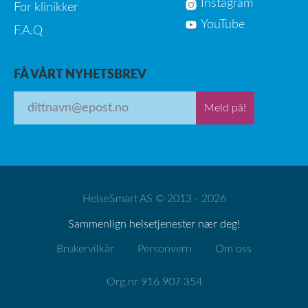
Instagram
For klinikker
YouTube
F.A.Q
FÅ VÅRT NYHETSBREV
Meld på!
HelseSmart AS © 2013 - 2026
Sammenlign helsetjenester nær deg!
Brukervilkår
Personvern
Om oss
Org.nr 916 907 354