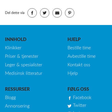
Del dette via
INNHOLD
HJELP
Klinikker
Bestille time
Priser & tjenester
Avbestille time
Leger & spesialister
Kontakt oss
Medisinsk litteratur
Hjelp
RESSURSER
FØLG OSS
Blogg
Facebook
Twitter
Annonsering