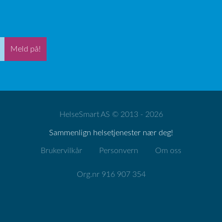
Meld på!
HelseSmart AS © 2013 - 2026
Sammenlign helsetjenester nær deg!
Brukervilkår
Personvern
Om oss
Org.nr 916 907 354