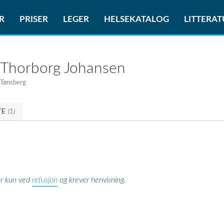
R
PRISER
LEGER
HELSEKATALOG
LITTERA
 Thorborg Johansen
 Tønsberg
TE
(1)
refusjon
er kun ved
og krever henvisning.