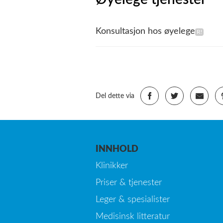
Konsultasjon hos øyelege
Del dette via
INNHOLD
Klinikker
Priser & tjenester
Leger & spesialister
Medisinsk litteratur