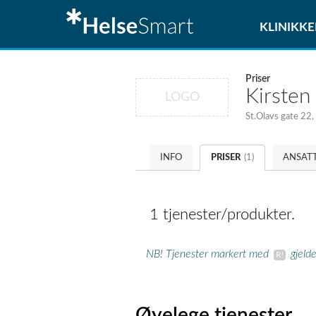
KLINIKKE
Priser
Kirsten
LOGO
St.Olavs gate 22,
INFO
PRISER
(1)
ANSAT
1 tjenester/produkter.
NB! Tjenester markert med
gjeld
Øyelege tjenester