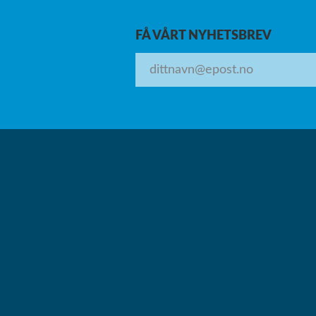
FÅ VÅRT NYHETSBREV