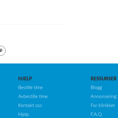
HJELP
RESSURSER
Bestille time
Blogg
Avbestille time
Annonsering
Kontakt oss
For klinikker
Hjelp
F.A.Q