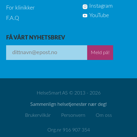
Instagram
For klinikker
YouTube
F.A.Q
FÅ VÅRT NYHETSBREV
Meld på!
HelseSmart AS © 2013 - 2026
Sammenlign helsetjenester nær deg!
Brukervilkår
Personvern
Om oss
Org.nr 916 907 354