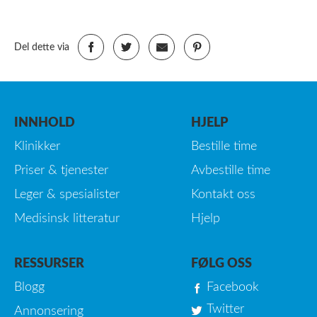
Del dette via
INNHOLD
HJELP
Klinikker
Bestille time
Priser & tjenester
Avbestille time
Leger & spesialister
Kontakt oss
Medisinsk litteratur
Hjelp
RESSURSER
FØLG OSS
Blogg
Facebook
Twitter
Annonsering