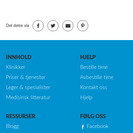
Del dette via
INNHOLD
HJELP
Klinikker
Bestille time
Priser & tjenester
Avbestille time
Leger & spesialister
Kontakt oss
Medisinsk litteratur
Hjelp
RESSURSER
FØLG OSS
Blogg
Facebook