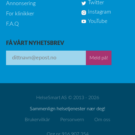
Twitter
Annonsering
Instagram
For klinikker
YouTube
F.A.Q
FÅ VÅRT NYHETSBREV
Meld på!
HelseSmart AS © 2013 - 2026
Sammenlign helsetjenester nær deg!
Brukervilkår
Personvern
Om oss
Org.nr 916 907 354