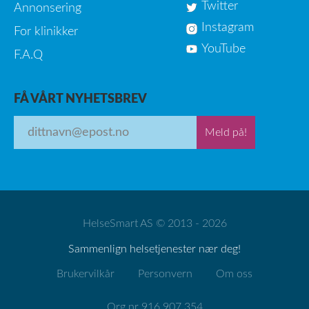
Twitter
Annonsering
Instagram
For klinikker
YouTube
F.A.Q
FÅ VÅRT NYHETSBREV
Meld på!
HelseSmart AS © 2013 - 2026
Sammenlign helsetjenester nær deg!
Brukervilkår
Personvern
Om oss
Org.nr 916 907 354