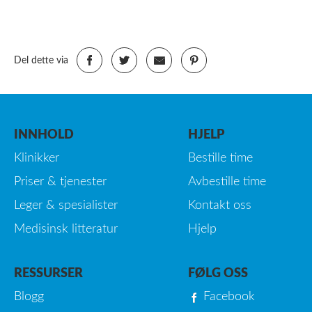
Del dette via
INNHOLD
HJELP
Klinikker
Bestille time
Priser & tjenester
Avbestille time
Leger & spesialister
Kontakt oss
Medisinsk litteratur
Hjelp
RESSURSER
FØLG OSS
Blogg
Facebook