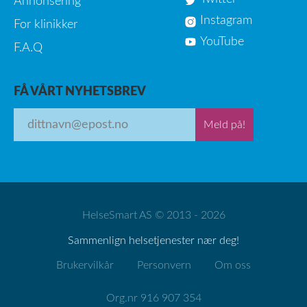
Annonsering
Instagram
For klinikker
YouTube
F.A.Q
FÅ VÅRT NYHETSBREV
Meld på!
HelseSmart AS © 2013 - 2026
Sammenlign helsetjenester nær deg!
Brukervilkår
Personvern
Om oss
Org.nr 916 907 354