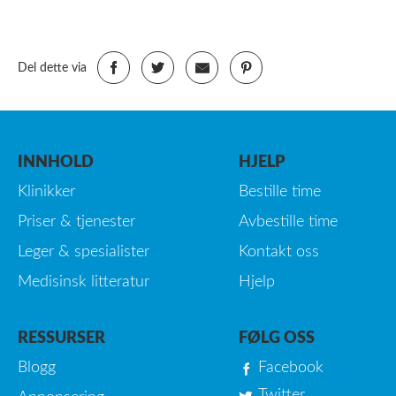
Del dette via
INNHOLD
HJELP
Klinikker
Bestille time
Priser & tjenester
Avbestille time
Leger & spesialister
Kontakt oss
Medisinsk litteratur
Hjelp
RESSURSER
FØLG OSS
Blogg
Facebook
Twitter