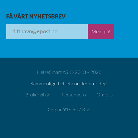
FÅ VÅRT NYHETSBREV
Meld på!
HelseSmart AS © 2013 - 2026
Sammenlign helsetjenester nær deg!
Brukervilkår
Personvern
Om oss
Org.nr 916 907 354