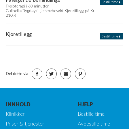
Påfølgende behandlinger
Bestill time
Fysioterapi i 60 minutter.
Gullhella/Bygdøy/Hjemmebesøk( Kjøretillegg på Kr
210.-)
Kjøretillegg
Bestill time
Del dette via
INNHOLD
HJELP
Klinikker
Bestille time
Priser & tjenester
Avbestille time