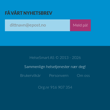
FÅ VÅRT NYHETSBREV
Meld på!
HelseSmart AS © 2013 - 2026
Sammenlign helsetjenester nær deg!
Brukervilkår
Personvern
Om oss
Org.nr 916 907 354