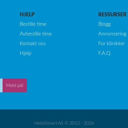
HJELP
RESSURSER
Bestille time
Blogg
Avbestille time
Annonsering
Kontakt oss
For klinikker
Hjelp
F.A.Q
Meld på!
HelseSmart AS © 2013 - 2026