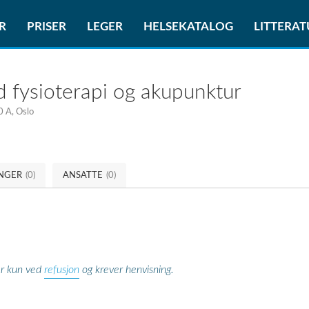
R
PRISER
LEGER
HELSEKATALOG
LITTERA
fysioterapi og akupunktur
0 A, Oslo
INGER
(0)
ANSATTE
(0)
refusjon
er kun ved
og krever henvisning.