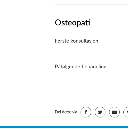
Osteopati
Første konsultasjon
Påfølgende behandling
Del dette via