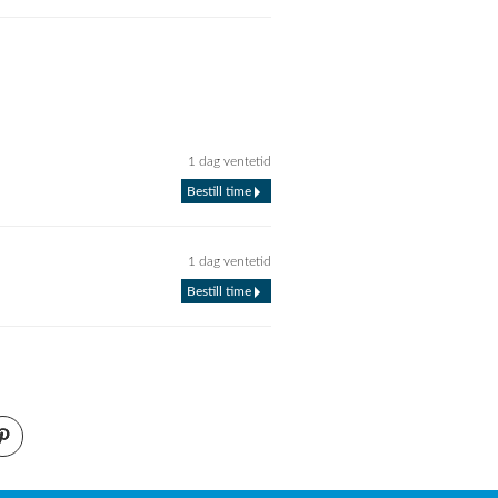
1 dag ventetid
Bestill time
1 dag ventetid
Bestill time