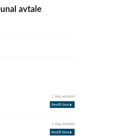
unal avtale
1 dag ventetid
Bestill time
1 dag ventetid
Bestill time