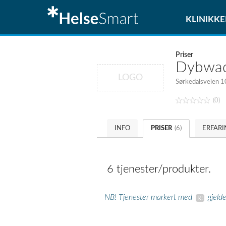
KLINIKKE
Priser
Dybwad 
LOGO
Sørkedalsveien 1
(0)
INFO
PRISER
(6)
ERFAR
6 tjenester/produkter.
NB! Tjenester markert med
gjeld