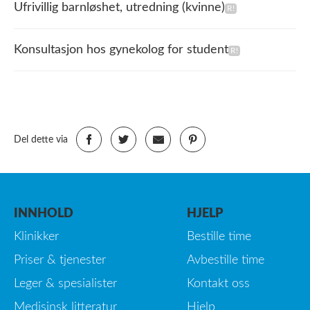
Ufrivillig barnløshet, utredning (kvinne)
Konsultasjon hos gynekolog for student
Del dette via
INNHOLD
HJELP
Klinikker
Bestille time
Priser & tjenester
Avbestille time
Leger & spesialister
Kontakt oss
Medisinsk litteratur
Hjelp