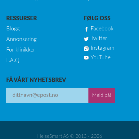
RESSURSER
FØLG OSS
Blogg
Facebook
Twitter
Annonsering
Instagram
For klinikker
YouTube
F.A.Q
FÅ VÅRT NYHETSBREV
Meld på!
HelseSmart AS © 2013 - 2026