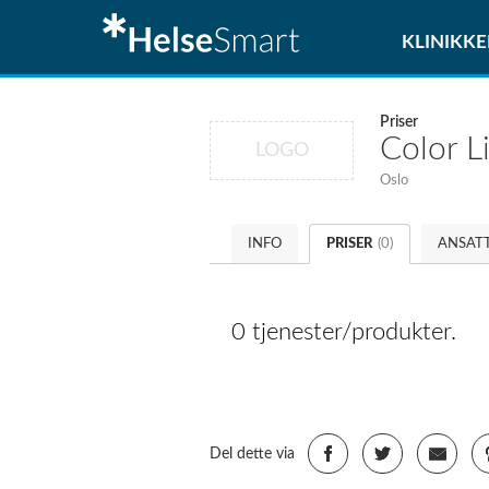
KLINIKKE
Priser
Color L
LOGO
Oslo
INFO
PRISER
(0)
ANSAT
0 tjenester/produkter.
Del dette via