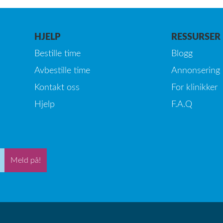
HJELP
RESSURSER
Bestille time
Blogg
Avbestille time
Annonsering
Kontakt oss
For klinikker
Hjelp
F.A.Q
Meld på!