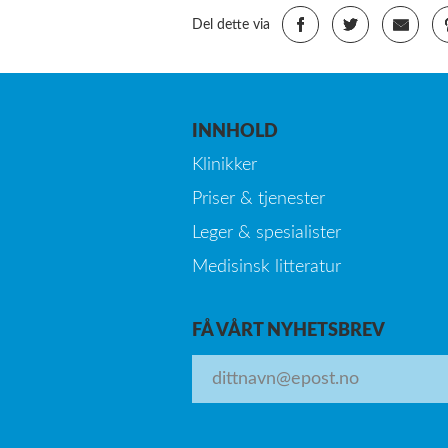
Del dette via
INNHOLD
Klinikker
Priser & tjenester
Leger & spesialister
Medisinsk litteratur
FÅ VÅRT NYHETSBREV