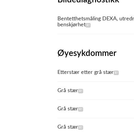
Bentetthetsmåling DEXA, utredn
benskjørhet
Øyesykdommer
Etterstær etter grå stær
Grå stær
Grå stær
Grå stær