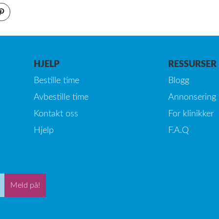
HJELP
RESSURSER
Bestille time
Blogg
Avbestille time
Annonsering
Kontakt oss
For klinikker
Hjelp
F.A.Q
Meld på!