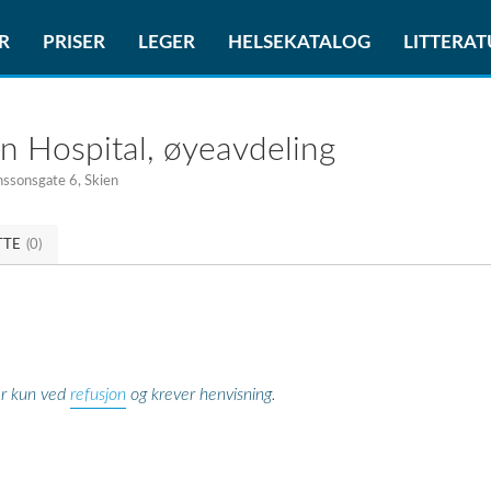
R
PRISER
LEGER
HELSEKATALOG
LITTERA
n Hospital, øyeavdeling
nssonsgate 6, Skien
TTE
(0)
refusjon
er kun ved
og krever henvisning.