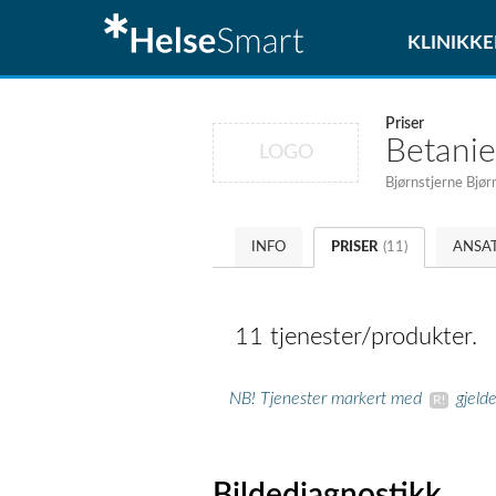
KLINIKKE
Priser
Betanie
LOGO
Bjørnstjerne Bjør
INFO
PRISER
(11)
ANSA
11 tjenester/produkter.
NB! Tjenester markert med
gjeld
Bildediagnostikk