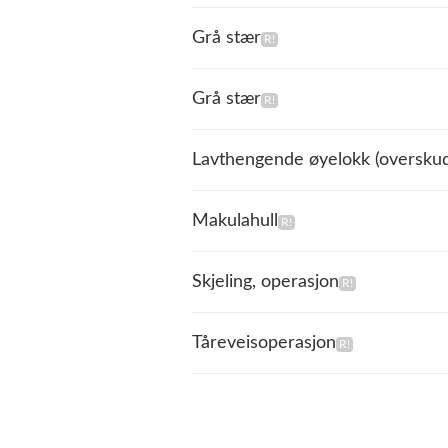
Grå stær
Grå stær
Lavthengende øyelokk (oversku
Makulahull
Skjeling, operasjon
Tåreveisoperasjon