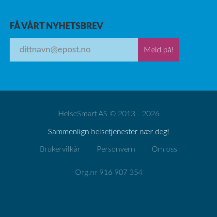
FÅ VÅRT NYHETSBREV
Meld på!
HelseSmart AS © 2013 - 2026
Sammenlign helsetjenester nær deg!
Brukervilkår
Personvern
Om oss
Org.nr 916 907 354