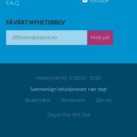
YouTube
F.A.Q
FÅ VÅRT NYHETSBREV
Meld på!
HelseSmart AS © 2013 - 2026
Sammenlign helsetjenester nær deg!
Brukervilkår
Personvern
Om oss
Org.nr 916 907 354