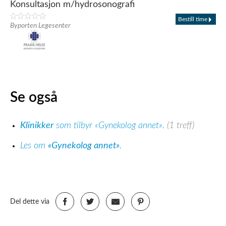
Konsultasjon m/hydrosonografi
Bestill time
Byporten Legesenter
Se også
Klinikker
som tilbyr «Gynekolog annet».
(1 treff)
Les om
«Gynekolog annet»
.
Del dette via