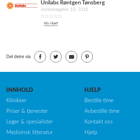
Unilabs Røntgen Tønsberg
Jernbanegaten 1D, 3310
Vis i kart
Del dette via
INNHOLD
HJELP
Klinikker
Bestille time
Priser & tjenester
Avbestille time
Leger & spesialister
Kontakt oss
Medisinsk litteratur
Hjelp