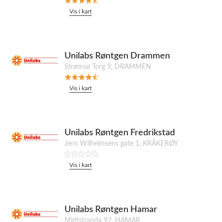
Vis i kart
Unilabs Røntgen Drammen
Strømsø Torg 9, DRAMMEN
Vis i kart
Unilabs Røntgen Fredrikstad
Jens Wilhelmsens gate 1, KRÅKERØY
Vis i kart
Unilabs Røntgen Hamar
Midtstranda 92, HAMAR