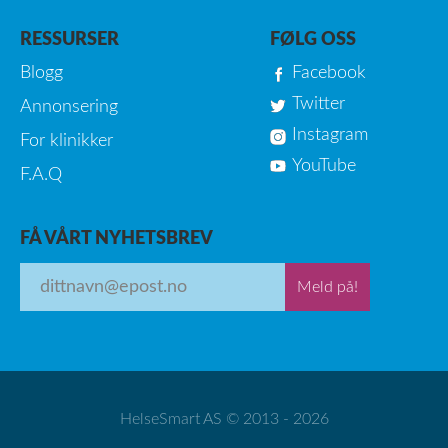
RESSURSER
FØLG OSS
Blogg
Facebook
Twitter
Annonsering
Instagram
For klinikker
YouTube
F.A.Q
FÅ VÅRT NYHETSBREV
Meld på!
HelseSmart AS © 2013 - 2026