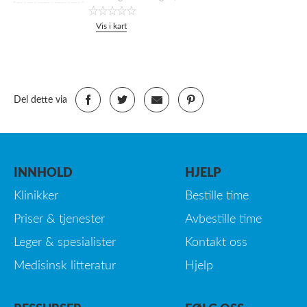
Vis i kart
Del dette via
INNHOLD
HJELP
Klinikker
Bestille time
Priser & tjenester
Avbestille time
Leger & spesialister
Kontakt oss
Medisinsk litteratur
Hjelp