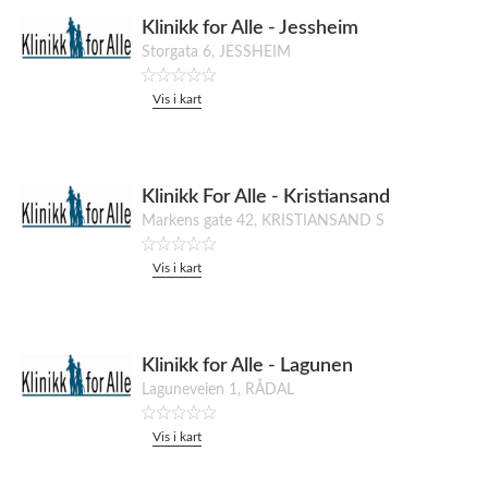
Klinikk for Alle - Jessheim
Storgata 6, JESSHEIM
Vis i kart
Klinikk For Alle - Kristiansand
Markens gate 42, KRISTIANSAND S
Vis i kart
Klinikk for Alle - Lagunen
Laguneveien 1, RÅDAL
Vis i kart