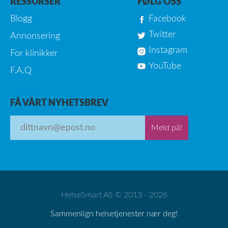
RESSURSER
FØLG OSS
Blogg
Facebook
Twitter
Annonsering
Instagram
For klinikker
YouTube
F.A.Q
FÅ VÅRT NYHETSBREV
Meld på!
HelseSmart AS © 2013 - 2026
Sammenlign helsetjenester nær deg!