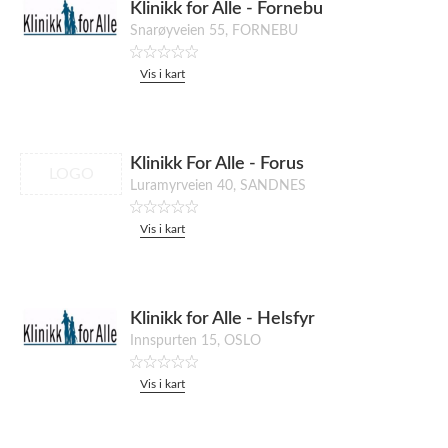
Klinikk for Alle - Fornebu
Snarøyveien 55, FORNEBU
Vis i kart
Klinikk For Alle - Forus
LOGO
Luramyrveien 40, SANDNES
Vis i kart
Klinikk for Alle - Helsfyr
Innspurten 15, OSLO
Vis i kart