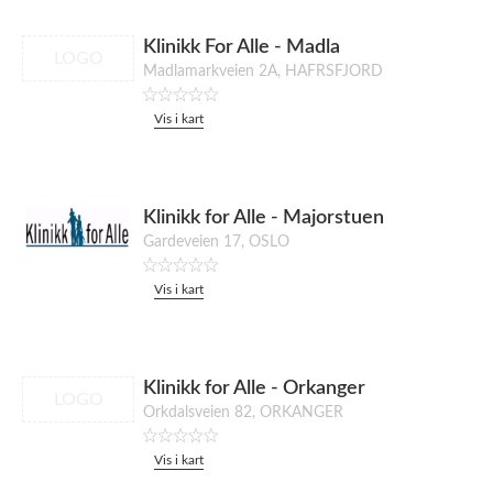
Klinikk For Alle - Madla
LOGO
Madlamarkveien 2A, HAFRSFJORD
Vis i kart
Klinikk for Alle - Majorstuen
Gardeveien 17, OSLO
Vis i kart
Klinikk for Alle - Orkanger
LOGO
Orkdalsveien 82, ORKANGER
Vis i kart