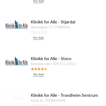
Vis i kart
Klinikk for Alle - Stjørdal
Værnesgata 17, STJØRDAL
Vis i kart
Klinikk for Alle - Storo
Sandakerveien 109-111, OSLO
Vis i kart
Klinikk for Alle - Trondheim Sentrum
LOGO
Gryta 2a, TRONDHEIM