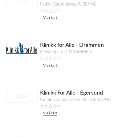
LOGO
Hulda Garborgsveg 9, BRYNE
Vis i kart
Klinikk for Alle - Drammen
Omstedgata 2, DRAMMEN
Vis i kart
Klinikk For Alle - Egersund
LOGO
Gamle Sokndalsveien 38, EGERSUND
Vis i kart