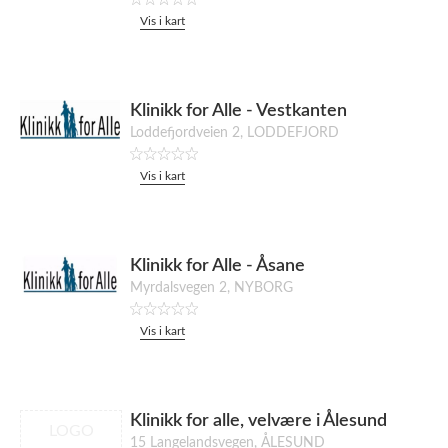
Vis i kart
Klinikk for Alle - Vestkanten
Loddefjordveien 2, LODDEFJORD
Vis i kart
Klinikk for Alle - Åsane
Myrdalsvegen 2, NYBORG
Vis i kart
Klinikk for alle, velvære i Ålesund
LOGO
15 Langelandsvegen, ÅLESUND