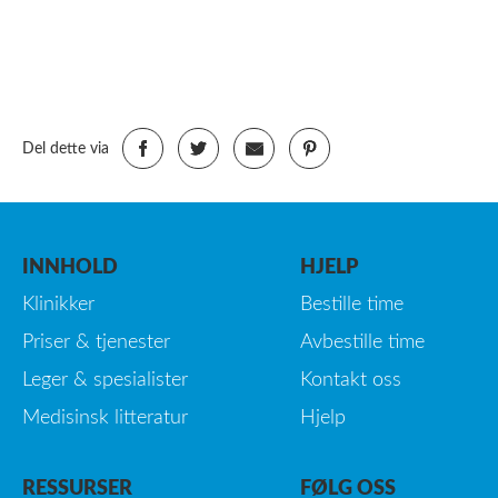
Del dette via
INNHOLD
HJELP
Klinikker
Bestille time
Priser & tjenester
Avbestille time
Leger & spesialister
Kontakt oss
Medisinsk litteratur
Hjelp
RESSURSER
FØLG OSS