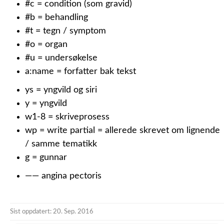
#c = condition (som gravid)
#b = behandling
#t = tegn / symptom
#o = organ
#u = undersøkelse
a:name = forfatter bak tekst
ys = yngvild og siri
y = yngvild
w1-8 = skriveprosess
wp = write partial = allerede skrevet om lignende
/ samme tematikk
g = gunnar
—— angina pectoris
Sist oppdatert: 20. Sep. 2016