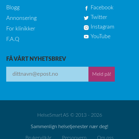
Blogg
Facebook
Twitter
Annonsering
Instagram
For klinikker
YouTube
F.A.Q
FÅ VÅRT NYHETSBREV
Meld på!
HelseSmart AS © 2013 - 2026
Sammenlign helsetjenester nær deg!
Brukervilkår
Personvern
Om oss