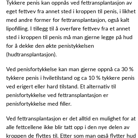
Tykkere penis kan oppnås ved fettransplantasjon av
eget fettvev fra annet sted i kroppen til penis, i likhet
med andre former for fettransplantasjon, også kalt
lipofilling. I tillegg til å overføre fettvev fra et annet
sted i kroppen til penis må man gjerne legge på hud
for å dekke den økte penistykkelsen
(hudtransplantasjon).
Ved penisfortykkelse kan man gjerne oppnå ca 30 %
tykkere penis i hviletilstand og ca 10 % tykkere penis
ved erigert eller hard tilstand. Et alternativ til
penisfortykkelse ved fettransplantasjon er
penisfortykkelse med filler.
Ved fettransplantasjon er det alltid en mulighet for at
alle fettcellene ikke blir tatt opp i den nye delen av
kroppen de flyttes til. Etter som man også flytter hud