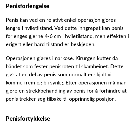
Penisforlengelse
Penis kan ved en relativt enkel operasjon gjøres
lengre i hviletilstand. Ved dette inngrepet kan penis
forlenges gjerne 4-6 cm i hviletilstand, men effekten i
erigert eller hard tilstand er beskjeden.
Operasjonen gjøres i narkose. Kirurgen kutter da
båndet som fester penisroten til skambeinet. Dette
gjør at en del av penis som normalt er skjult vil
komme frem og bli synlig. Etter operasjonen må man
gjøre en strekkbehandling av penis for å forhindre at
penis trekker seg tilbake til opprinnelig posisjon.
Penisfortykkelse