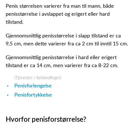
Penis størrelsen varierer fra man til mann, både
penisstørrelse i avslappet og erigert eller hard
tilstand.
Gjennomsnittlig penisstørrelse i slapp tilstand er ca
9,5 cm, men dette varierer fra ca 2 cm til inntil 15 cm.
Gjennomsnittlig penisstørrelse i hard eller erigert
tilstand er ca 14 cm, men varierer fra ca 8-22 cm.
(Tjenester / behandlinger)
Penisforlengelse
Penisfortykkelse
Hvorfor penisforstørrelse?